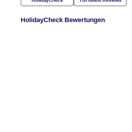
HolidayCheck
TUI Guest Reviews
HolidayCheck Bewertungen