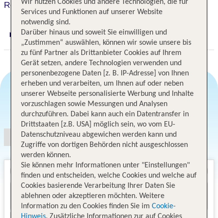
Wir nutzen Cookies und andere Technologien, die für
Royal Lahaina Resort & Bungalows
Services und Funktionen auf unserer Website
notwendig sind.
Darüber hinaus und soweit Sie einwilligen und
Digitaler und telefonischer 24/7 TUI Service
„Zustimmen“ auswählen, können wir sowie unsere bis
zu fünf Partner als Drittanbieter Cookies auf Ihrem
Gerät setzen, andere Technologien verwenden und
personenbezogene Daten [z. B. IP-Adresse] von Ihnen
erheben und verarbeiten, um Ihnen auf oder neben
unserer Webseite personalisierte Werbung und Inhalte
vorzuschlagen sowie Messungen und Analysen
Angebotsauswahl
durchzuführen. Dabei kann auch ein Datentransfer in
Drittstaaten [z.B. USA] möglich sein, wo vom EU-
Datenschutzniveau abgewichen werden kann und
Zugriffe von dortigen Behörden nicht ausgeschlossen
werden können.
Sie können mehr Informationen unter "Einstellungen"
finden und entscheiden, welche Cookies und welche auf
Cookies basierende Verarbeitung Ihrer Daten Sie
ablehnen oder akzeptieren möchten. Weitere
Information zu den Cookies finden Sie im
Cookie-
Hinweis
. Zusätzliche Informationen zur auf Cookies