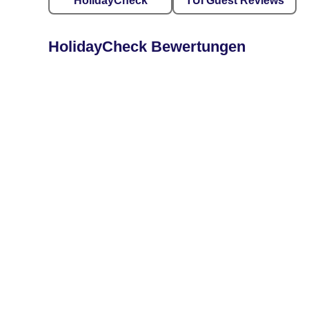
HolidayCheck
TUI Guest Reviews
HolidayCheck Bewertungen