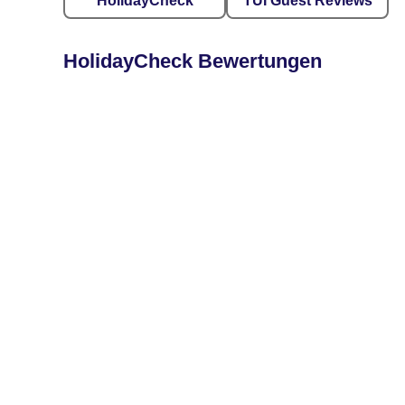
HolidayCheck
TUI Guest Reviews
HolidayCheck Bewertungen