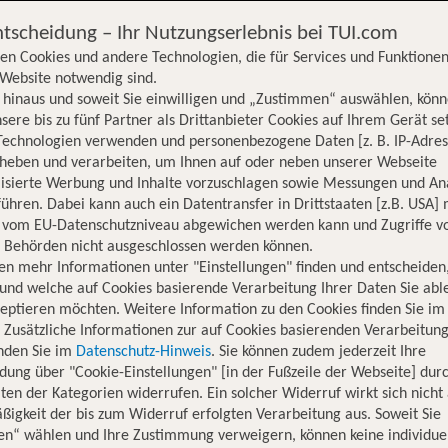
ntscheidung – Ihr Nutzungserlebnis bei TUI.com
en Cookies und andere Technologien, die für Services und Funktionen
Website notwendig sind.
hinaus und soweit Sie einwilligen und „Zustimmen“ auswählen, könn
sere bis zu fünf Partner als Drittanbieter Cookies auf Ihrem Gerät se
Technologien verwenden und personenbezogene Daten [z. B. IP-Adres
rheben und verarbeiten, um Ihnen auf oder neben unserer Webseite
lisierte Werbung und Inhalte vorzuschlagen sowie Messungen und An
ühren. Dabei kann auch ein Datentransfer in Drittstaaten [z.B. USA]
o vom EU-Datenschutzniveau abgewichen werden kann und Zugriffe v
n Behörden nicht ausgeschlossen werden können.
en mehr Informationen unter "Einstellungen" finden und entscheiden
und welche auf Cookies basierende Verarbeitung Ihrer Daten Sie ab
eptieren möchten. Weitere Information zu den Cookies finden Sie im
. Zusätzliche Informationen zur auf Cookies basierenden Verarbeitung
inden Sie im
Datenschutz-Hinweis
. Sie können zudem jederzeit Ihre
dung über "Cookie-Einstellungen" [in der Fußzeile der Webseite] dur
ten der Kategorien widerrufen. Ein solcher Widerruf wirkt sich nicht 
igkeit der bis zum Widerruf erfolgten Verarbeitung aus. Soweit Sie
Hotelinformationen
Lage
Bewertungen
en“ wählen und Ihre Zustimmung verweigern, können keine individue