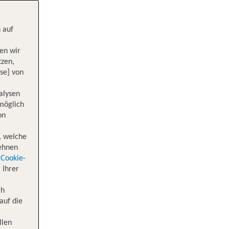
 auf
en wir
tzen,
se] von
alysen
 möglich
on
, welche
lehnen
Cookie-
 Ihrer
ch
auf die
llen