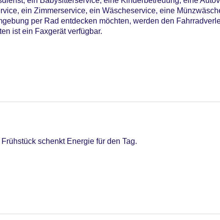
dienst, ein Babysitterservice, eine Kinderbetreuung, eine Auto
ervice, ein Zimmerservice, ein Wäscheservice, eine Münzwäsche
Umgebung per Rad entdecken möchten, werden den Fahrradverle
en ist ein Faxgerät verfügbar.
05
 Frühstück schenkt Energie für den Tag.
iners Club, EC Maestro, Mastercard, Visa