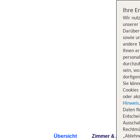
Ihre E
Wir nutz
unserer 
Darüber 
sowie un
andere 
Ihnen e
persona
durchzuf
sein, w
dortige
Sie könn
Cookies 
oder akz
Hinweis
Daten f
Entschei
Ausschal
Rechtmäß
Übersicht
Zimmer & Angebote
„Ablehn