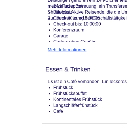
Leistungen gehören ein 24h-Sicherheits
medizinische Betreuung, ein Transfers
24h Rezeption
Shuttlebus. Aktive Reisende, die die 
Parkplatz
Zur Unterstützung bei Geschäftstätigkeit
Check-in von: 13:00:00
Check-out bis: 10:00:00
Konferenzraum
Garage
Garten: ohne Gebühr
Hotelsafe
Mehr Informationen
WLAN/WiFi im Hotel
Letzte umfassende Renovierung: 20
Haustiere
Essen & Trinken
Zimmerservice
Gesamtanzahl der Stockwerke: 2
Es ist ein Café vorhanden. Ein leckeres
Gesamtanzahl der Zimmer: 7
Frühstück
Zahlungsarten: American Express, D
Frühstücksbuffet
Landeskategorie: 3,5 Sterne
Kontinentales Frühstück
Langschläferfrühstück
Cafe