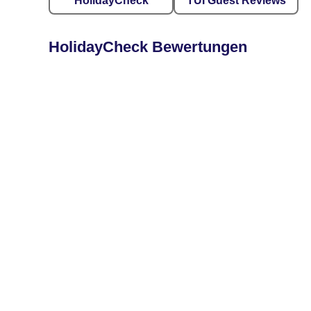
HolidayCheck
TUI Guest Reviews
HolidayCheck Bewertungen