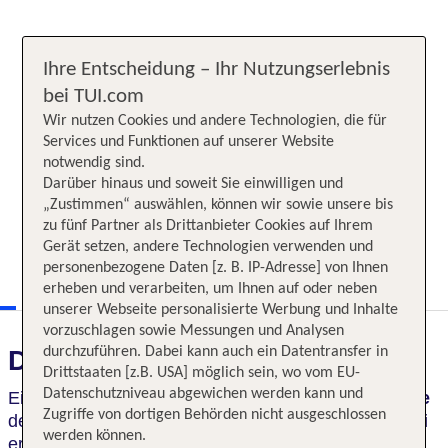
Ihre Entscheidung – Ihr Nutzungserlebnis
bei TUI.com
Wir nutzen Cookies und andere Technologien, die für
Services und Funktionen auf unserer Website
notwendig sind.
Darüber hinaus und soweit Sie einwilligen und
„Zustimmen“ auswählen, können wir sowie unsere bis
zu fünf Partner als Drittanbieter Cookies auf Ihrem
Gerät setzen, andere Technologien verwenden und
personenbezogene Daten [z. B. IP-Adresse] von Ihnen
erheben und verarbeiten, um Ihnen auf oder neben
unserer Webseite personalisierte Werbung und Inhalte
vorzuschlagen sowie Messungen und Analysen
durchzuführen. Dabei kann auch ein Datentransfer in
Das erwartet Sie
Drittstaaten [z.B. USA] möglich sein, wo vom EU-
Datenschutzniveau abgewichen werden kann und
Eine bunte Reise durch die
acht wichtigsten Städte
Zugriffe von dortigen Behörden nicht ausgeschlossen
des amerikanischen und kanadischen Ostens. Dabei
werden können.
erlebt Ihr
facettenreiche Kulturen und