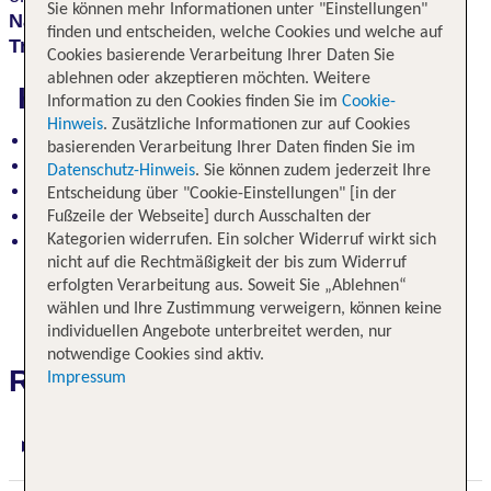
Sie können mehr Informationen unter "Einstellungen"
Naturschauspiele
, sowie die
Geschichte und alte
finden und entscheiden, welche Cookies und welche auf
Traditionen
bis hin zur Moderne.
Cookies basierende Verarbeitung Ihrer Daten Sie
ablehnen oder akzeptieren möchten. Weitere
Highlights
Information zu den Cookies finden Sie im
Cookie-
Hinweis
. Zusätzliche Informationen zur auf Cookies
Top Metropolen New York, Boston und Toronto
basierenden Verarbeitung Ihrer Daten finden Sie im
überwätigendes Naturspektakel Niagara Falls
Datenschutz-Hinweis
. Sie können zudem jederzeit Ihre
die Hauptstadt Washington D.C.
Entscheidung über "Cookie-Einstellungen" [in der
Philadelphia – die Wiege der Nation
Fußzeile der Webseite] durch Ausschalten der
Amerikanische Geschichte in Gettysburg und im
Kategorien widerrufen. Ein solcher Widerruf wirkt sich
nicht auf die Rechtmäßigkeit der bis zum Widerruf
Amish Country
erfolgten Verarbeitung aus. Soweit Sie „Ablehnen“
wählen und Ihre Zustimmung verweigern, können keine
individuellen Angebote unterbreitet werden, nur
notwendige Cookies sind aktiv.
Reiseverlauf
Impressum
1. Tag: New York