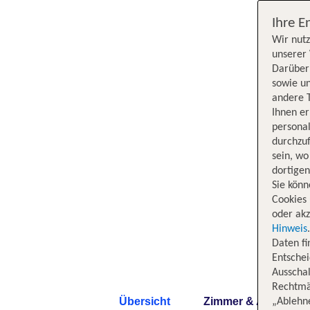
Ihre E
Wir nutz
unserer 
Darüber 
sowie un
andere 
Ihnen e
persona
durchzuf
sein, w
dortige
Sie könn
Cookies 
oder akz
Hinweis
Daten f
Entschei
Ausschal
Rechtmäß
Übersicht
Zimmer & Angebote
„Ablehn