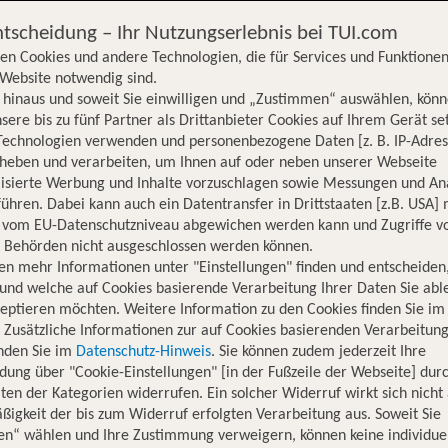
ntscheidung – Ihr Nutzungserlebnis bei TUI.com
en Cookies und andere Technologien, die für Services und Funktionen
Website notwendig sind.
hinaus und soweit Sie einwilligen und „Zustimmen“ auswählen, könn
sere bis zu fünf Partner als Drittanbieter Cookies auf Ihrem Gerät se
Technologien verwenden und personenbezogene Daten [z. B. IP-Adres
rheben und verarbeiten, um Ihnen auf oder neben unserer Webseite
lisierte Werbung und Inhalte vorzuschlagen sowie Messungen und An
ühren. Dabei kann auch ein Datentransfer in Drittstaaten [z.B. USA]
o vom EU-Datenschutzniveau abgewichen werden kann und Zugriffe v
n Behörden nicht ausgeschlossen werden können.
en mehr Informationen unter "Einstellungen" finden und entscheiden
und welche auf Cookies basierende Verarbeitung Ihrer Daten Sie ab
eptieren möchten. Weitere Information zu den Cookies finden Sie im
. Zusätzliche Informationen zur auf Cookies basierenden Verarbeitung
inden Sie im
Datenschutz-Hinweis
. Sie können zudem jederzeit Ihre
dung über "Cookie-Einstellungen" [in der Fußzeile der Webseite] dur
ten der Kategorien widerrufen. Ein solcher Widerruf wirkt sich nicht 
igkeit der bis zum Widerruf erfolgten Verarbeitung aus. Soweit Sie
Hotelinformationen
Lage
Bewertungen
en“ wählen und Ihre Zustimmung verweigern, können keine individue