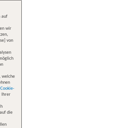
 auf
en wir
tzen,
se] von
alysen
 möglich
on
, welche
lehnen
Cookie-
 Ihrer
ch
auf die
llen