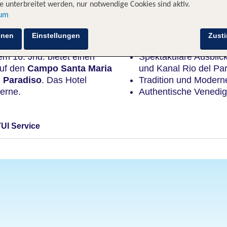
 unterbreitet werden, nur notwendige Cookies sind aktiv.
sum
Highlights
hnen
Einstellungen
Zust
m 16. Jhd. bietet einen
Spektakuläre Ausbli
auf den
Campo Santa Maria
und Kanal Rio del Pa
l Paradiso
. Das Hotel
Tradition und Moderne
derne.
Authentische Venedig 
TUI Service