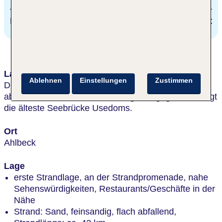
Radweg
direkt
Lage & Umgebung
Ablehnen
Einstellungen
Zustimmen
Direkt an der Promenade und am langen, flach
abfallenden Strand der Ostsee, gleich gegenüber liegt
die älteste Seebrücke Usedoms.
Ort
Ahlbeck
Lage
erste Strandlage, an der Strandpromenade, nahe
Sehenswürdigkeiten, Restaurants/Geschäfte in der
Nähe
Strand: Sand, feinsandig, flach abfallend,