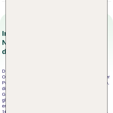
Informationen zu
Nachhaltigkeitskonzepten in
der Unterkunft
Dieses Hotel wurde von einer unabhängigen
Organisation als nachhaltiges Hotel zertifiziert. Dieser
Prozess umfasst eine Bewertung durch einen Dritten,
die bescheinigt, dass das Hotel die Kriterien des
Global Sustainable Tourism Council oder einen
gleichwertigen Standard erfüllt. Für jeden
erwachsenen Gast in diesem Hotel spendet die TUI
1€ an die TUI Care Foundation, für jedes Kind 0,50€.