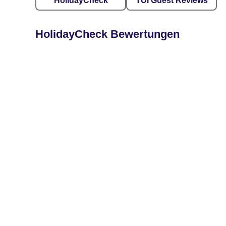
HolidayCheck
TUI Guest Reviews
HolidayCheck Bewertungen