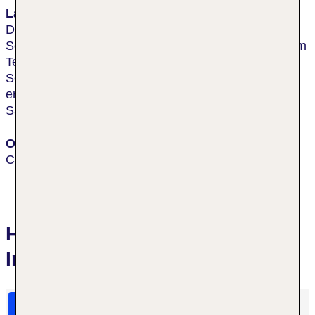
Lage & Umgebung
Das Hotel liegt im Herzen der Stadt, nur wenige
Schritte (ca. 100 m) von der Plaza de Armas und dem
Templo Qoricancha sowie vielen weiteren
Sehenswürdigkeiten entfernt. Das Viertel San Blas
erreicht man nach rund 300 m, zu den Ruinen von
Sacsayhuaman sind es ca. 500 m.
Ort
Cuzco
Hotelbewertungen San Agustin
Internacional
HolidayCheck Bewertungen
Das sagen TUI Gäste