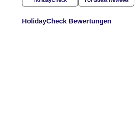
HolidayCheck
TUI Guest Reviews
HolidayCheck Bewertungen