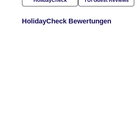
HolidayCheck
TUI Guest Reviews
HolidayCheck Bewertungen