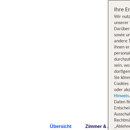
Ihre E
Wir nutz
unserer 
Darüber 
sowie un
andere 
Ihnen e
persona
durchzuf
sein, w
dortige
Sie könn
Cookies 
oder akz
Hinweis
Daten f
Entschei
Ausschal
Rechtmäß
Übersicht
Zimmer & Angebote
„Ablehn