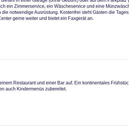
 dieses in einer Garage (ohne Gebühr) oder auf dem Parkplatz 
sich ein Zimmerservice, ein Wäscheservice und eine Münzwäsc
 die notwendige Ausrüstung. Kostenfrei steht Gästen die Tages
enter gerne weiter und bietet ein Faxgerät an.
einem Restaurant und einer Bar auf. Ein kontinentales Frühstück
den auch Kindermenüs zubereitet.
Liegen am Pool