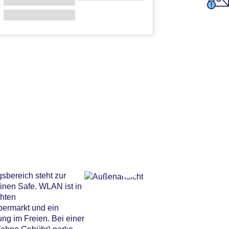
sbereich steht zur
inen Safe. WLAN ist in
chten
permarkt und ein
ng im Freien. Bei einer