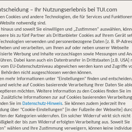
ntscheidung – Ihr Nutzungserlebnis bei TUI.com
en Cookies und andere Technologien, die für Services und Funktionen
Website notwendig sind.
hinaus und soweit Sie einwilligen und „Zustimmen“ auswählen, könn
sere bis zu fünf Partner als Drittanbieter Cookies auf Ihrem Gerät se
Technologien verwenden und personenbezogene Daten [z. B. IP-Adres
rheben und verarbeiten, um Ihnen auf oder neben unserer Webseite
lisierte Werbung und Inhalte vorzuschlagen sowie Messungen und An
ühren. Dabei kann auch ein Datentransfer in Drittstaaten [z.B. USA]
o vom EU-Datenschutzniveau abgewichen werden kann und Zugriffe v
n Behörden nicht ausgeschlossen werden können.
en mehr Informationen unter "Einstellungen" finden und entscheiden
und welche auf Cookies basierende Verarbeitung Ihrer Daten Sie ab
eptieren möchten. Weitere Information zu den Cookies finden Sie im
. Zusätzliche Informationen zur auf Cookies basierenden Verarbeitung
inden Sie im
Datenschutz-Hinweis
. Sie können zudem jederzeit Ihre
dung über "Cookie-Einstellungen" [in der Fußzeile der Webseite] dur
ten der Kategorien widerrufen. Ein solcher Widerruf wirkt sich nicht 
igkeit der bis zum Widerruf erfolgten Verarbeitung aus. Soweit Sie
Hotelinformationen
Lage
Bewertungen
en“ wählen und Ihre Zustimmung verweigern, können keine individue