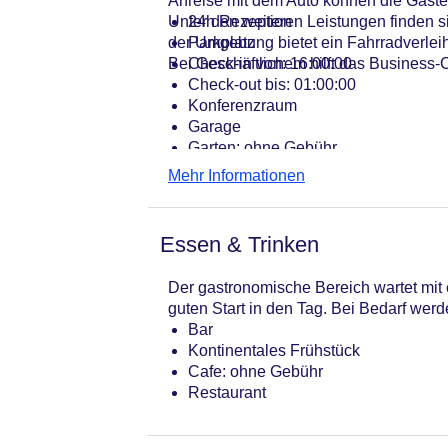
Anreise mit dem Auto können die Gäste
Unter den weiteren Leistungen finden 
24h Rezeption
der Umgebung bietet ein Fahrradverleih
Parkplatz
Bei Geschäftlichem hilft das Business-C
Check-in von: 16:00:00
Check-out bis: 01:00:00
Konferenzraum
Garage
Garten: ohne Gebühr
Hotelsafe
Mehr Informationen
WLAN/WiFi im Hotel
Minimarkt
Haustiere: gegen Gebühr
Essen & Trinken
Zimmerservice
Sonnenterrasse
Der gastronomische Bereich wartet mit 
Gesamtanzahl der Zimmer: 98
guten Start in den Tag. Bei Bedarf wer
Pools:Kinderbecken, Outdoor Pool, 
Bar
Zahlungsarten: Mastercard, Visa
Kontinentales Frühstück
Landeskategorie: 3 Sterne
Cafe: ohne Gebühr
Restaurant