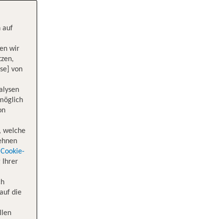
 auf
en wir
tzen,
se] von
alysen
 möglich
on
, welche
lehnen
Cookie-
 Ihrer
ch
auf die
llen