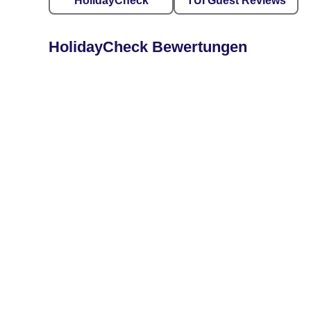
HolidayCheck
TUI Guest Reviews
HolidayCheck Bewertungen