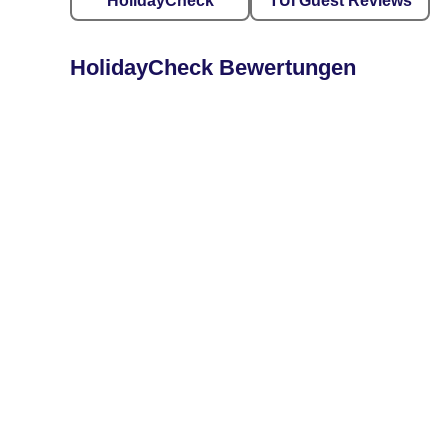
HolidayCheck
TUI Guest Reviews
HolidayCheck Bewertungen