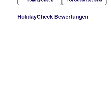
HolidayCheck
TUI Guest Reviews
HolidayCheck Bewertungen