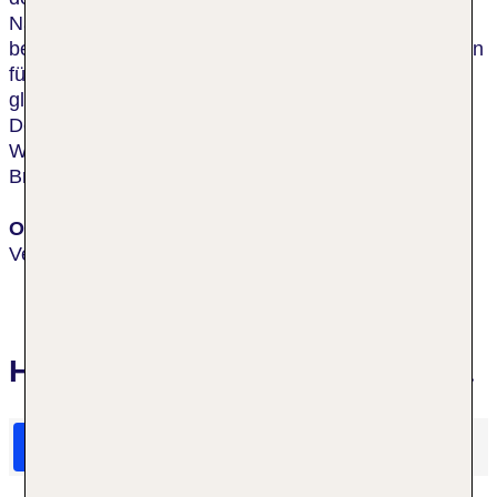
Nähe zum wunderschönen Stadtzentrum. Venedigs
bekanntester Platz, der Markusplatz, ist innerhalb von
fünf Gehminuten zu erreichen. Dort kann man dann
gleich die Markuskirche und den beeindruckenden
Doggenpalast betrachten. Ebenso ist das
Wahrzeichen der schwimmenden Stadt, die Rialto-
Brücke nur einen Katzensprung entfernt.
Ort
Venedig
Hotelbewertungen Scandinavia
HolidayCheck Bewertungen
Das sagen TUI Gäste