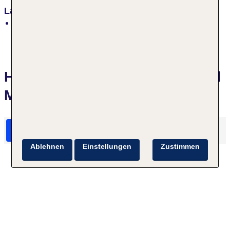
Lage
zentral, Restaurants/Geschäfte in der Nähe
Hotelbewertungen Scenic Hotel
Marlborough
HolidayCheck Bewertungen
Das sagen TUI Gäste
Ablehnen
Einstellungen
Zustimmen