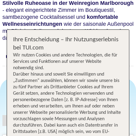
Stilvolle Ruheoase in der Weinregion Marlborough
- elegant eingerichtete Zimmer im Boutiquestil,
samtbezogene Cocktailsessel und
komfortable
Wellnesseinrichtungen
wie der saisonale Außenpool
mit Blick ins Grüne und der Innen-Whirlpool machen
das Hotel zu einem echten Wohlfühlort.
Ihre Entscheidung – Ihr Nutzungserlebnis
bei TUI.com
Wir nutzen Cookies und andere Technologien, die für
Digitaler und telefonischer 24/7 TUI Service
Services und Funktionen auf unserer Website
notwendig sind.
Darüber hinaus und soweit Sie einwilligen und
„Zustimmen“ auswählen, können wir sowie unsere bis
zu fünf Partner als Drittanbieter Cookies auf Ihrem
Gerät setzen, andere Technologien verwenden und
personenbezogene Daten [z. B. IP-Adresse] von Ihnen
Angebotsauswahl
erheben und verarbeiten, um Ihnen auf oder neben
unserer Webseite personalisierte Werbung und Inhalte
vorzuschlagen sowie Messungen und Analysen
durchzuführen. Dabei kann auch ein Datentransfer in
Drittstaaten [z.B. USA] möglich sein, wo vom EU-