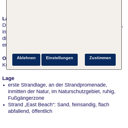
Lage & Umgebung
Das Hotel befindet sich im östlichen Teil von Kolberg,
in der Nähe des Naturschutzgebietes Ecopark und
direkt am breiten Sandstrand. Das Stadtzentrum
erreichen Sie nach ca. 3 km.
Ort
Ablehnen
Einstellungen
Zustimmen
Kolberg
Lage
erste Strandlage, an der Strandpromenade,
inmitten der Natur, im Naturschutzgebiet, ruhig,
Fußgängerzone
Strand „East Beach“: Sand, feinsandig, flach
abfallend, öffentlich