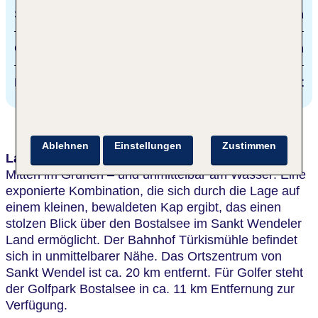
Sankt Wendel
20 km
Golfpark Bostalsee
11 km
Bostalsee
direkt
Ablehnen
Einstellungen
Zustimmen
Lage & Umgebung
Mitten im Grünen – und unmittelbar am Wasser: Eine
exponierte Kombination, die sich durch die Lage auf
einem kleinen, bewaldeten Kap ergibt, das einen
stolzen Blick über den Bostalsee im Sankt Wendeler
Land ermöglicht. Der Bahnhof Türkismühle befindet
sich in unmittelbarer Nähe. Das Ortszentrum von
Sankt Wendel ist ca. 20 km entfernt. Für Golfer steht
der Golfpark Bostalsee in ca. 11 km Entfernung zur
Verfügung.