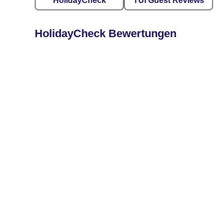
HolidayCheck
TUI Guest Reviews
HolidayCheck Bewertungen