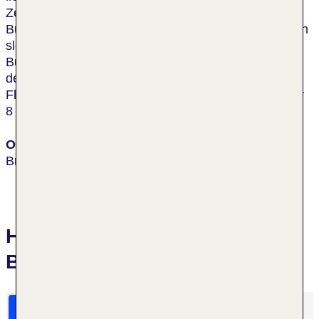
Zentrum der Stadt entfernt und neben dem Eurovea
Business Center, der Pribina Galleria und dem neuen
slowakischen Nationaltheater. Es gibt eine
Bushaltestelle in der unmittelbaren Umgebung, und
der nächste Bahnhof ist ca. 2,5 km entfernt. Der
Flughafen Milan Rastislav Štefánik ist nach ungefähr
8 km erreicht.
Ort
Bratislava
Hotelbewertungen Sheraton
Bratislava Hotel
HolidayCheck Bewertungen
Das sagen TUI Gäste