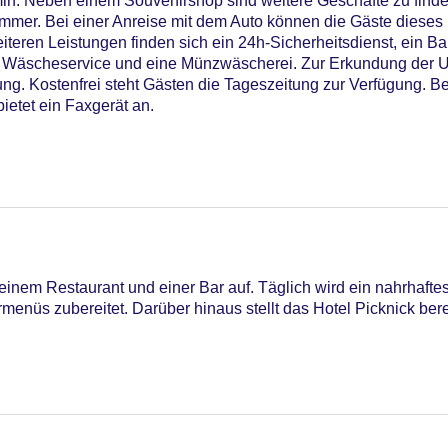
in. Neben einem Souvenirshop sind weitere Geschäfte zu finde
zimmer. Bei einer Anreise mit dem Auto können die Gäste dieses
teren Leistungen finden sich ein 24h-Sicherheitsdienst, ein Bab
in Wäscheservice und eine Münzwäscherei. Zur Erkundung der 
ng. Kostenfrei steht Gästen die Tageszeitung zur Verfügung. Bei
ietet ein Faxgerät an.
einem Restaurant und einer Bar auf. Täglich wird ein nahrhafte
menüs zubereitet. Darüber hinaus stellt das Hotel Picknick bere
onnenschirme am Pool, Liegen am Pool