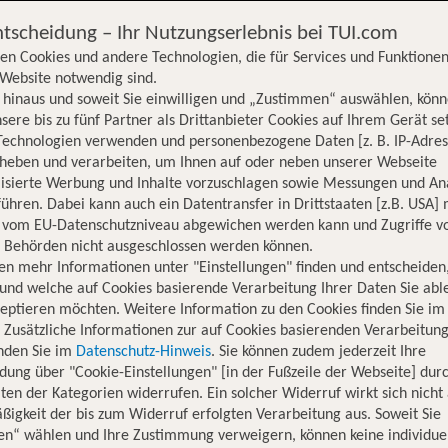
ntscheidung – Ihr Nutzungserlebnis bei TUI.com
en Cookies und andere Technologien, die für Services und Funktionen
Website notwendig sind.
hinaus und soweit Sie einwilligen und „Zustimmen“ auswählen, könn
sere bis zu fünf Partner als Drittanbieter Cookies auf Ihrem Gerät se
Technologien verwenden und personenbezogene Daten [z. B. IP-Adres
rheben und verarbeiten, um Ihnen auf oder neben unserer Webseite
lisierte Werbung und Inhalte vorzuschlagen sowie Messungen und An
ühren. Dabei kann auch ein Datentransfer in Drittstaaten [z.B. USA]
o vom EU-Datenschutzniveau abgewichen werden kann und Zugriffe v
n Behörden nicht ausgeschlossen werden können.
en mehr Informationen unter "Einstellungen" finden und entscheiden
und welche auf Cookies basierende Verarbeitung Ihrer Daten Sie ab
eptieren möchten. Weitere Information zu den Cookies finden Sie im
. Zusätzliche Informationen zur auf Cookies basierenden Verarbeitung
inden Sie im
Datenschutz-Hinweis
. Sie können zudem jederzeit Ihre
dung über "Cookie-Einstellungen" [in der Fußzeile der Webseite] dur
ten der Kategorien widerrufen. Ein solcher Widerruf wirkt sich nicht 
igkeit der bis zum Widerruf erfolgten Verarbeitung aus. Soweit Sie
Hotelinformationen
Lage
Bewertungen
en“ wählen und Ihre Zustimmung verweigern, können keine individue