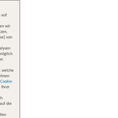
 auf
en wir
tzen,
se] von
alysen
 möglich
on
, welche
lehnen
Cookie-
 Ihrer
ch
auf die
llen