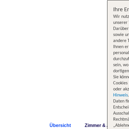
Ihre E
Wir nutz
unserer 
Darüber 
sowie un
andere 
Ihnen e
persona
durchzuf
sein, w
dortige
Sie könn
Cookies 
oder akz
Hinweis
Daten f
Entschei
Ausschal
Rechtmäß
Übersicht
Zimmer & Angebote
„Ablehn