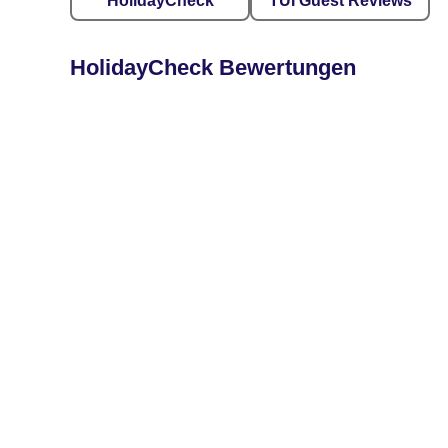
HolidayCheck
TUI Guest Reviews
HolidayCheck Bewertungen