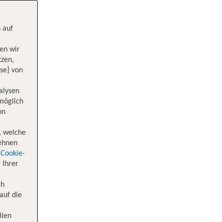
 auf
en wir
tzen,
se] von
alysen
 möglich
on
, welche
lehnen
Cookie-
 Ihrer
ch
auf die
llen