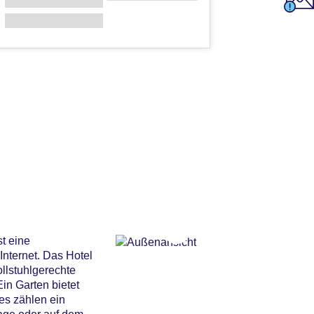
st eine
nternet. Das Hotel
llstuhlgerechte
in Garten bietet
es zählen ein