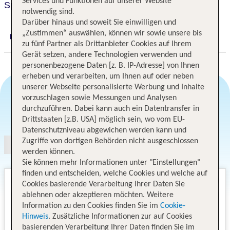
Services und Funktionen auf unserer Website
Spatz Aparthotel
notwendig sind.
Darüber hinaus und soweit Sie einwilligen und
„Zustimmen“ auswählen, können wir sowie unsere bis
Digitaler und telefonischer 24/7 TUI Service
zu fünf Partner als Drittanbieter Cookies auf Ihrem
Gerät setzen, andere Technologien verwenden und
personenbezogene Daten [z. B. IP-Adresse] von Ihnen
erheben und verarbeiten, um Ihnen auf oder neben
unserer Webseite personalisierte Werbung und Inhalte
vorzuschlagen sowie Messungen und Analysen
durchzuführen. Dabei kann auch ein Datentransfer in
Angebotsauswahl
Drittstaaten [z.B. USA] möglich sein, wo vom EU-
Datenschutzniveau abgewichen werden kann und
Zugriffe von dortigen Behörden nicht ausgeschlossen
werden können.
Sie können mehr Informationen unter "Einstellungen"
finden und entscheiden, welche Cookies und welche auf
Cookies basierende Verarbeitung Ihrer Daten Sie
ablehnen oder akzeptieren möchten. Weitere
Information zu den Cookies finden Sie im
Cookie-
Hinweis
. Zusätzliche Informationen zur auf Cookies
basierenden Verarbeitung Ihrer Daten finden Sie im