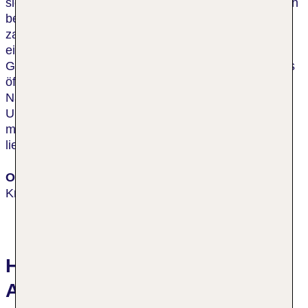
sich wie in der Zeit zurückversetzt. Kazimierz ist auch
berühmt für seine Restaurants und Pubs, die eine
zauberhafte Atmosphäre ausstrahlen. Kazimierz ist
ein charmantes Viertel, das auch viel über die
Geschichte des Landes erzählt. Anbindungen an das
öffentliche Verkehrsnetz, Einkaufsmöglichkeiten und
Nachtclubs findet man in der unmittelbaren
Umgebung des Hotels. Das Stadtzentrum erreicht
man nach nur etwa 1 km. Der Flughafen von Krakau
liegt in rund 12 km Entfernung.
Ort
Krakau
Hotelbewertungen Spatz
Aparthotel