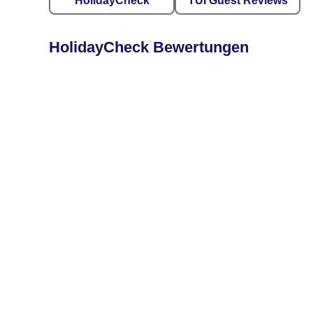
HolidayCheck
TUI Guest Reviews
HolidayCheck Bewertungen