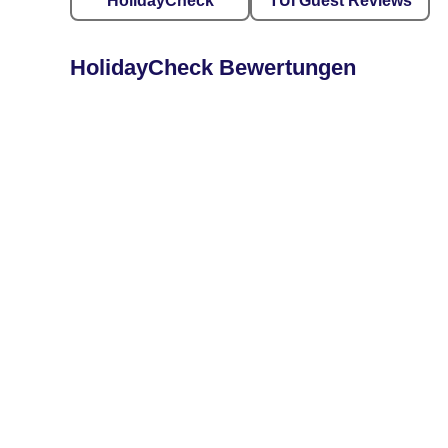
HolidayCheck
TUI Guest Reviews
HolidayCheck Bewertungen