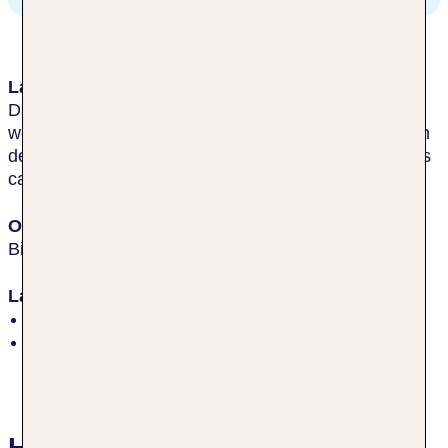
Lage & Umgebung
Das 4-Sterne-Hotel liegt direkt am Strand an der
weitläufigen Strandpromenade und ist nur 200 m von
der Seebrücke entfernt. Bis zum Ortszentrum sind es
ca. 100 m, bis zum Bahnhof ca. 1 km.
Ort
Binz
Lage
an der Strandpromenade, zentral
Strand: Sand, flach abfallend, öffentlich
Hotelbewertungen Strandhotel