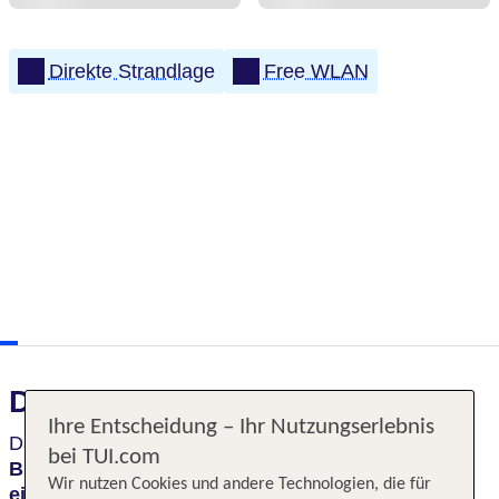
Direkte Strandlage
Free WLAN
Das erwartet Sie
Ihre Entscheidung – Ihr Nutzungserlebnis
Das
charmante
Strandhotel Binz
erwartet Sie mit
bei TUI.com
Blick auf die Seebrücke
und
modern
Wir nutzen Cookies und andere Technologien, die für
eingerichteten Zimmern
. Entspannen Sie im