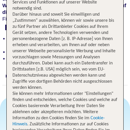
Services und Funktionen auf unserer Website
Wellnessbereich unter dem Dach
mit Aussicht auf
notwendig sind.
die Binzer Bucht
, oder genießen Sie fangfrischen
Darüber hinaus und soweit Sie einwilligen und
Fisch im Restaurant.
„Zustimmen“ auswählen, können wir sowie unsere bis
Highlights
zu fünf Partner als Drittanbieter Cookies auf Ihrem
Gerät setzen, andere Technologien verwenden und
Blick auf die Seebrücke und modern eingerichtete
personenbezogene Daten [z. B. IP-Adresse] von Ihnen
Zimmer
erheben und verarbeiten, um Ihnen auf oder neben
Entspannung im Wellnessbereich mit Meerblick
unserer Webseite personalisierte Werbung und Inhalte
vorzuschlagen sowie Messungen und Analysen
Frischen Fisch im Restaurant genießen
durchzuführen. Dabei kann auch ein Datentransfer in
Drittstaaten [z.B. USA] möglich sein, wo vom EU-
Datenschutzniveau abgewichen werden kann und
Digitaler und telefonischer 24/7 TUI Service
Zugriffe von dortigen Behörden nicht ausgeschlossen
werden können.
Sie können mehr Informationen unter "Einstellungen"
finden und entscheiden, welche Cookies und welche auf
Cookies basierende Verarbeitung Ihrer Daten Sie
ablehnen oder akzeptieren möchten. Weitere
Information zu den Cookies finden Sie im
Cookie-
Angebotsauswahl
Hinweis
. Zusätzliche Informationen zur auf Cookies