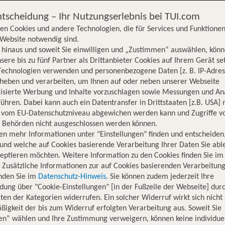
ntscheidung – Ihr Nutzungserlebnis bei TUI.com
en Cookies und andere Technologien, die für Services und Funktionen
Website notwendig sind.
hinaus und soweit Sie einwilligen und „Zustimmen“ auswählen, könn
sere bis zu fünf Partner als Drittanbieter Cookies auf Ihrem Gerät se
Technologien verwenden und personenbezogene Daten [z. B. IP-Adres
rheben und verarbeiten, um Ihnen auf oder neben unserer Webseite
lisierte Werbung und Inhalte vorzuschlagen sowie Messungen und An
ühren. Dabei kann auch ein Datentransfer in Drittstaaten [z.B. USA]
o vom EU-Datenschutzniveau abgewichen werden kann und Zugriffe v
n Behörden nicht ausgeschlossen werden können.
en mehr Informationen unter "Einstellungen" finden und entscheiden
und welche auf Cookies basierende Verarbeitung Ihrer Daten Sie ab
eptieren möchten. Weitere Information zu den Cookies finden Sie im
. Zusätzliche Informationen zur auf Cookies basierenden Verarbeitung
inden Sie im
Datenschutz-Hinweis
. Sie können zudem jederzeit Ihre
dung über "Cookie-Einstellungen" [in der Fußzeile der Webseite] dur
ten der Kategorien widerrufen. Ein solcher Widerruf wirkt sich nicht 
igkeit der bis zum Widerruf erfolgten Verarbeitung aus. Soweit Sie
Hotelinformationen
Lage
Bewertungen
en“ wählen und Ihre Zustimmung verweigern, können keine individue