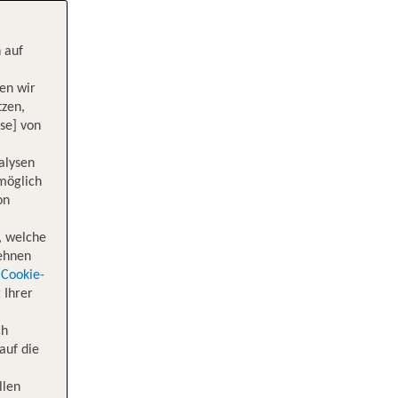
 auf
en wir
tzen,
se] von
alysen
 möglich
on
, welche
lehnen
Cookie-
 Ihrer
ch
auf die
llen