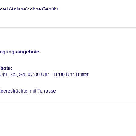
otel (Anlage): ohne Gebühr
sterCard, EC Karte/Maestro
t überdacht: ca. 20 EUR, im Parkhaus
r: 54
pflegungsangebote:
bote:
Uhr, Sa., So. 07:30 Uhr - 11:00 Uhr, Buffet
eeresfrüchte, mit Terrasse