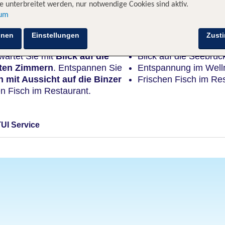
 unterbreitet werden, nur notwendige Cookies sind aktiv.
sum
Highlights
hnen
Einstellungen
Zust
wartet Sie mit
Blick auf die
Blick auf die Seebrü
ten Zimmern
. Entspannen Sie
Entspannung im Welln
h
mit Aussicht auf die Binzer
Frischen Fisch im Re
en Fisch im Restaurant.
TUI Service