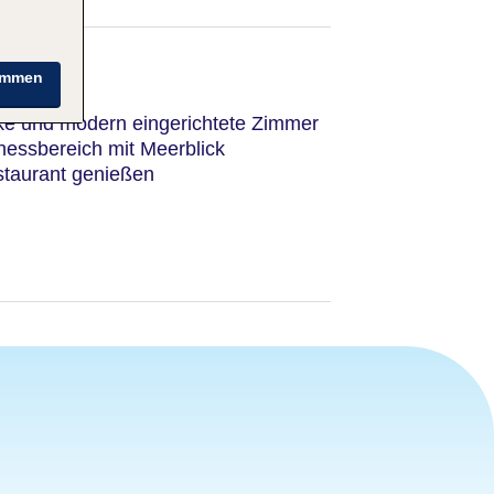
immen
cke und modern eingerichtete Zimmer
essbereich mit Meerblick
staurant genießen