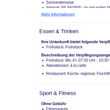
Sonnenterrasse
Internet: WLAN/WiFi, im gesamten H
Zahlungsarten: TUI Card / VISA, Ma
Mehr Informationen
Haustiere nicht erlaubt
Parkmöglichkeiten: Stellplätze, nich
Gebäudeanzahl: 1, Etagen: 3, Zimme
Essen & Trinken
Landeskategorie: 4 Sterne
Ihre Unterkunft bietet folgende Ver
Frühstück: Frühstück
Beschreibung der Verpflegungsange
Frühstück: Mo.-Fr. 07:30 Uhr - 10:30 
Abendessen: à la carte
Restaurant: Küche: regional, Fisch/M
Sport & Fitness
Ohne Gebühr
Fitnessraum