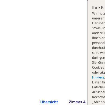
Ihre E
Wir nutz
unserer 
Darüber 
sowie un
andere 
Ihnen e
persona
durchzuf
sein, w
dortige
Sie könn
Cookies 
oder akz
Hinweis
Daten f
Entschei
Ausschal
Rechtmäß
Übersicht
Zimmer & Angebote
„Ablehn