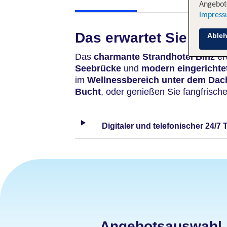
Angebote
Impres
Das erwartet Sie
Able
Das
charmante
Strandhotel Binz
er
Seebrücke
und
modern eingerichte
im
Wellnessbereich unter dem Dac
Bucht
, oder genießen Sie fangfrisch
Digitaler und telefonischer 24/7 
Angebotsauswahl