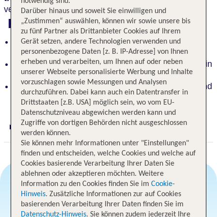
notwendig sind.
vergessen.
Darüber hinaus und soweit Sie einwilligen und
Highlights
„Zustimmen“ auswählen, können wir sowie unsere bis
zu fünf Partner als Drittanbieter Cookies auf Ihrem
Entspannung pur: Naturidylle, direkter Blick aufs
Gerät setzen, andere Technologien verwenden und
personenbezogene Daten [z. B. IP-Adresse] von Ihnen
Wasser
erheben und verarbeiten, um Ihnen auf oder neben
Lage: Ortsteil Neue Tiefe, Binnensee und Ostsee in
unserer Webseite personalisierte Werbung und Inhalte
der Nähe
vorzuschlagen sowie Messungen und Analysen
Beliebter Südstrand mit Erlebnisbad, Sportpark und
durchzuführen. Dabei kann auch ein Datentransfer in
Surfschule ca. 600 m entfernt
Drittstaaten [z.B. USA] möglich sein, wo vom EU-
Datenschutzniveau abgewichen werden kann und
Zugriffe von dortigen Behörden nicht ausgeschlossen
Digitaler und telefonischer 24/7 TUI Service
werden können.
Sie können mehr Informationen unter "Einstellungen"
finden und entscheiden, welche Cookies und welche auf
Cookies basierende Verarbeitung Ihrer Daten Sie
ablehnen oder akzeptieren möchten. Weitere
Information zu den Cookies finden Sie im
Cookie-
Hinweis
. Zusätzliche Informationen zur auf Cookies
Angebotsauswahl
basierenden Verarbeitung Ihrer Daten finden Sie im
Datenschutz-Hinweis
. Sie können zudem jederzeit Ihre