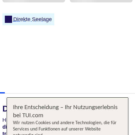
Direkte Seelage
Das erwartet Sie
Ihre Entscheidung – Ihr Nutzungserlebnis
bei TUI.com
Hier verbringt man einen
erholsamen Urlaub
mit
Wir nutzen Cookies und andere Technologien, die für
direktem Blick aufs Wasser
. Die Ruhe und die
Services und Funktionen auf unserer Website
traumhafte Natur
lassen den Alltag schnell