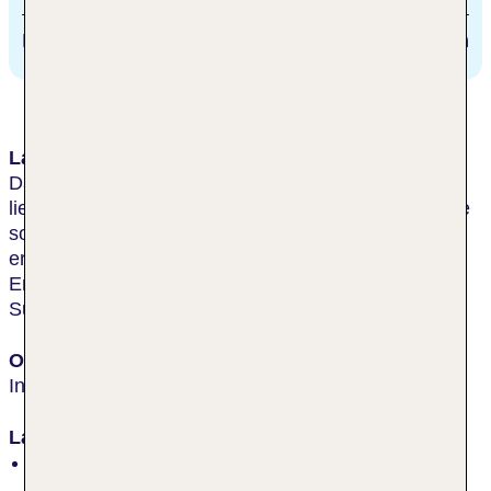
Burg
1.5 km
Lage & Umgebung
Das Hotel befindet sich im Ortsteil Neue Tiefe und
liegt nur wenige hundert Meter von einem Binnensee
sowie der Ostsee entfernt. Nach nur etwa 600 m
erreicht man den beliebten Südstrand mit
Erlebnisbad, Sportpark, Tennisplätzen und
Surfschule.
Ort
Insel Fehmarn
Lage
inmitten der Natur, am See, ruhig, am
Orts-/Stadtrand, Restaurants/Geschäfte in der