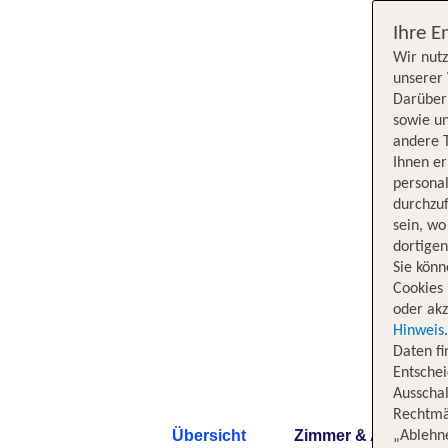
Ihre E
Wir nutz
unserer 
Darüber 
sowie un
andere 
Ihnen e
persona
durchzuf
sein, w
dortige
Sie könn
Cookies 
oder akz
Hinweis
Daten f
Entschei
Ausschal
Rechtmäß
Übersicht
Zimmer & Angebote
„Ablehn