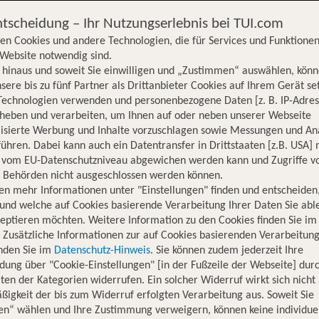
ntscheidung – Ihr Nutzungserlebnis bei TUI.com
en Cookies und andere Technologien, die für Services und Funktionen
Website notwendig sind.
hinaus und soweit Sie einwilligen und „Zustimmen“ auswählen, könn
sere bis zu fünf Partner als Drittanbieter Cookies auf Ihrem Gerät se
Technologien verwenden und personenbezogene Daten [z. B. IP-Adres
rheben und verarbeiten, um Ihnen auf oder neben unserer Webseite
lisierte Werbung und Inhalte vorzuschlagen sowie Messungen und An
ühren. Dabei kann auch ein Datentransfer in Drittstaaten [z.B. USA]
o vom EU-Datenschutzniveau abgewichen werden kann und Zugriffe v
n Behörden nicht ausgeschlossen werden können.
en mehr Informationen unter "Einstellungen" finden und entscheiden
und welche auf Cookies basierende Verarbeitung Ihrer Daten Sie ab
eptieren möchten. Weitere Information zu den Cookies finden Sie im
. Zusätzliche Informationen zur auf Cookies basierenden Verarbeitung
inden Sie im
Datenschutz-Hinweis
. Sie können zudem jederzeit Ihre
dung über "Cookie-Einstellungen" [in der Fußzeile der Webseite] dur
ten der Kategorien widerrufen. Ein solcher Widerruf wirkt sich nicht 
igkeit der bis zum Widerruf erfolgten Verarbeitung aus. Soweit Sie
Hotelinformationen
Lage
Bewertungen
en“ wählen und Ihre Zustimmung verweigern, können keine individue