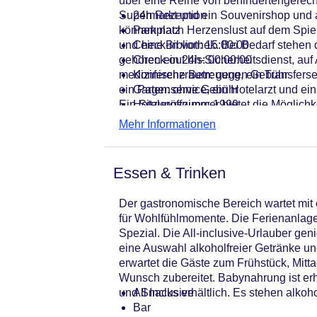
über eine Reihe von behindertengerech
Supermarkt und ein Souvenirshop und
24h Rezeption
können nach Herzenslust auf dem Spiel
Parkplatz
und eine Bibliothek. Bei Bedarf stehe
Check-in von: 15:00:00
gehören ein 24h-Sicherheitsdienst, auf 
Check-out bis: 00:00:00
medizinische Betreuung, ein Transferse
Konferenzraum: gegen Gebühr
ein Pagenservice, ein Hotelarzt und ei
Garten: ohne Gebühr
Ein Sitzungszimmer bietet die Möglichk
Hoteleröffnung: 1999
Hotelsafe
Mehr Informationen
WLAN/WiFi im Hotel
Letzte umfassende Renovierung: 20
Minimarkt
Essen & Trinken
Anzahl der Konferenzräume: 1
Zimmerservice: gegen Gebühr
Der gastronomische Bereich wartet mit 
Sonnenterrasse: ohne Gebühr
für Wohlfühlmomente. Die Ferienanlage b
Gesamtanzahl der Stockwerke: 2
Spezial. Die All-inclusive-Urlauber ge
Gesamtanzahl der Zimmer: 518
eine Auswahl alkoholfreier Getränke und
Pools:Kinderbecken, Beheizter Auße
erwartet die Gäste zum Frühstück, Mit
Pool, Liegen am Pool, Wasserrutsch
Wunsch zubereitet. Babynahrung ist erhä
Zahlungsarten: American Express, E
und Snacks erhältlich. Es stehen alkoh
All Inclusive
Landeskategorie: 5 Sterne
Bar