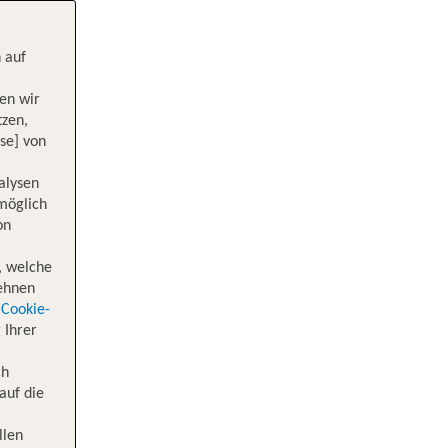
 auf
en wir
tzen,
se] von
alysen
 möglich
on
, welche
lehnen
Cookie-
 Ihrer
ch
auf die
llen