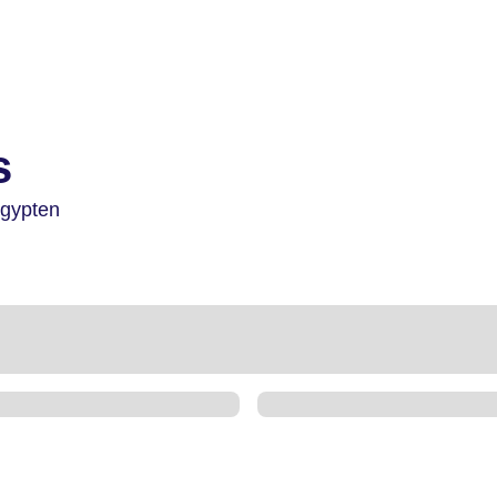
s
gypten