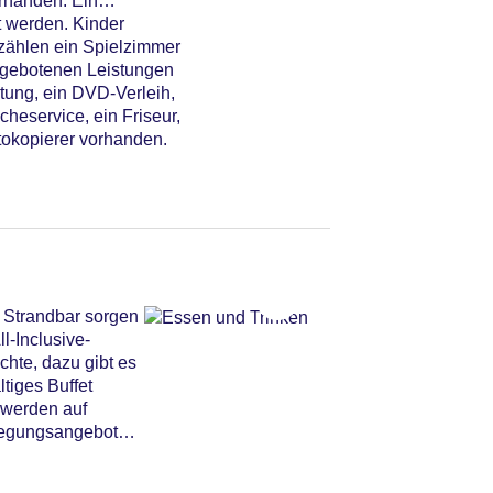
rhanden. Ein
 werden. Kinder
zählen ein Spielzimmer
n gebotenen Leistungen
etung, ein DVD-Verleih,
heservice, ein Friseur,
tokopierer vorhanden.
r Strandbar sorgen
l-Inclusive-
chte, dazu gibt es
tiges Buffet
, Sonnenschirme am
 werden auf
pflegungsangebote