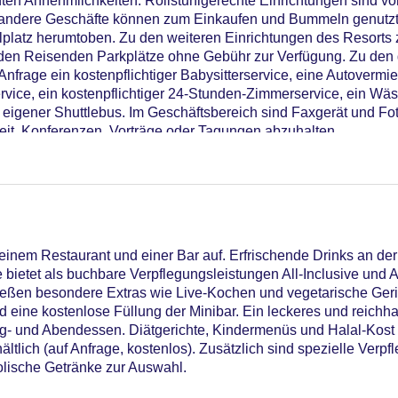
ten Annehmlichkeiten. Rollstuhlgerechte Einrichtungen sind vo
 andere Geschäfte können zum Einkaufen und Bummeln genutzt
platz herumtoben. Zu den weiteren Einrichtungen des Resorts 
n den Reisenden Parkplätze ohne Gebühr zur Verfügung. Zu de
Anfrage ein kostenpflichtiger Babysitterservice, eine Autovermi
rvice, ein kostenpflichtiger 24-Stunden-Zimmerservice, ein Wäsc
n eigener Shuttlebus. Im Geschäftsbereich sind Faxgerät und Fo
eit, Konferenzen, Vorträge oder Tagungen abzuhalten.
23
einem Restaurant und einer Bar auf. Erfrischende Drinks an de
ietet als buchbare Verpflegungsleistungen All-Inclusive und Al
nießen besondere Extras wie Live-Kochen und vegetarische Geri
 eine kostenlose Füllung der Minibar. Ein leckeres und reichhal
npool: ohne Gebühr, Indoor Pool: ohne Gebühr, Outdoor Pool
tag- und Abendessen. Diätgerichte, Kindermenüs und Halal-Kost
e
ltlich (auf Anfrage, kostenlos). Zusätzlich sind spezielle Ver
C Maestro, Mastercard, Visa
olische Getränke zur Auswahl.