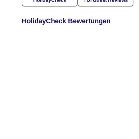
HolidayCheck
TUI Guest Reviews
HolidayCheck Bewertungen