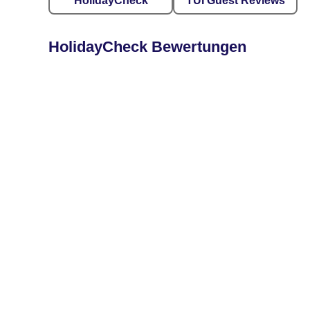
HolidayCheck
TUI Guest Reviews
HolidayCheck Bewertungen