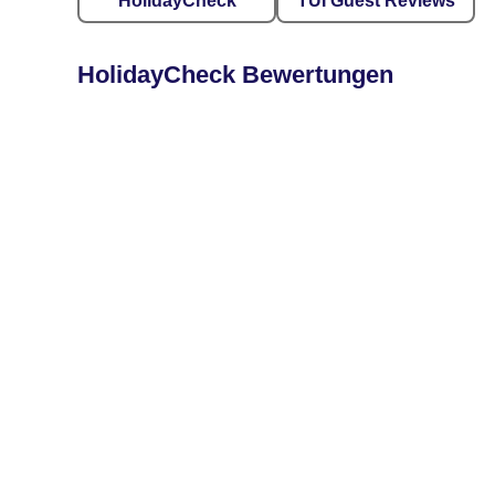
HolidayCheck
TUI Guest Reviews
HolidayCheck Bewertungen