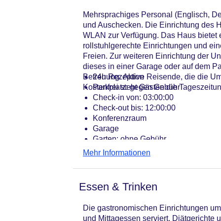
Mehrsprachiges Personal (Englisch, De
und Auschecken. Die Einrichtung des H
WLAN zur Verfügung. Das Haus bietet e
rollstuhlgerechte Einrichtungen und ei
Freien. Zur weiteren Einrichtung der U
dieses in einer Garage oder auf dem P
Betreuung. Aktive Reisende, die die 
24h Rezeption
Kostenfrei steht Gästen die Tageszeitu
Parkplatz: gegen Gebühr
Check-in von: 03:00:00
Check-out bis: 12:00:00
Konferenzraum
Garage
Garten: ohne Gebühr
Hotelsafe
Mehr Informationen
WLAN/WiFi im Hotel
Lift
Anzahl der Aufzüge: 1
Essen & Trinken
Haustiere
Haustiere auf Anfrage: ohne Gebühr
Die gastronomischen Einrichtungen umfa
Sonnenterrasse
und Mittagessen serviert. Diätgerichte