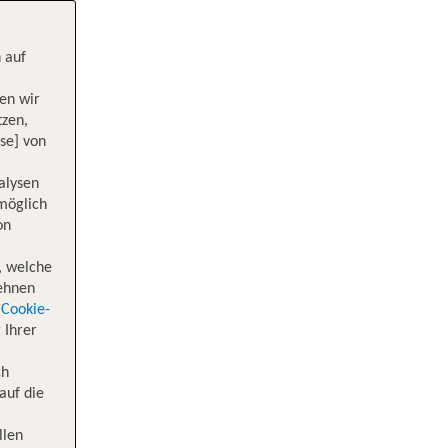
 auf
en wir
tzen,
se] von
alysen
 möglich
on
, welche
lehnen
Cookie-
 Ihrer
ch
auf die
llen