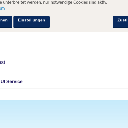
 unterbreitet werden, nur notwendige Cookies sind aktiv.
sum
Hotelinformationen
Lage
Bewertungen
hnen
Einstellungen
Zust
st
TUI Service