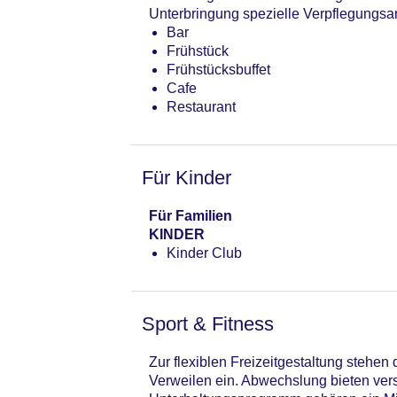
Gesamtanzahl der Stockwerke: 6
Unterbringung spezielle Verpflegungsan
Gesamtanzahl der Zimmer: 168
Bar
Landeskategorie: 3 Sterne
Frühstück
Frühstücksbuffet
Cafe
Restaurant
Für Kinder
Für Familien
KINDER
Kinder Club
Sport & Fitness
Zur flexiblen Freizeitgestaltung stehe
Verweilen ein. Abwechslung bieten ver