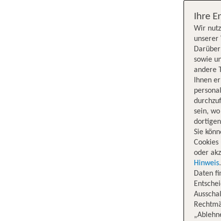
Ihre E
Wir nutz
unserer 
Darüber 
sowie un
andere 
Ihnen e
persona
durchzuf
sein, w
dortige
Sie könn
Cookies 
oder akz
Hinweis
Daten f
Entschei
Ausschal
Rechtmäß
„Ablehn