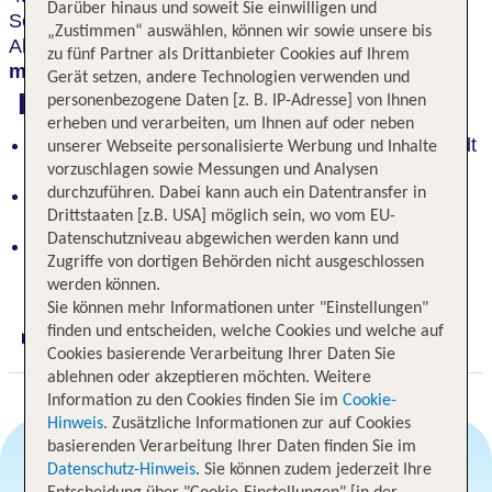
Darüber hinaus und soweit Sie einwilligen und
Sehenswürdigkeiten ausgiebig zu erkunden.
„Zustimmen“ auswählen, können wir sowie unsere bis
Absolutes "Muß" ist ein Spaziergang durch die
zu fünf Partner als Drittanbieter Cookies auf Ihrem
malerische Altstadt.
Gerät setzen, andere Technologien verwenden und
Highlights
personenbezogene Daten [z. B. IP-Adresse] von Ihnen
erheben und verarbeiten, um Ihnen auf oder neben
Idealer Ausgangspunkt, um die schöne Hansestadt
unserer Webseite personalisierte Werbung und Inhalte
zu erkunden
vorzuschlagen sowie Messungen und Analysen
durchzuführen. Dabei kann auch ein Datentransfer in
Malerische Altstadt – ein absolutes "Muß" für
Drittstaaten [z.B. USA] möglich sein, wo vom EU-
Spaziergänge
Datenschutzniveau abgewichen werden kann und
Nahe Restaurants, Geschäften und zu Fuß
Zugriffe von dortigen Behörden nicht ausgeschlossen
erreichbaren Sehenswürdikgeiten
werden können.
Sie können mehr Informationen unter "Einstellungen"
finden und entscheiden, welche Cookies und welche auf
Digitaler und telefonischer 24/7 TUI Service
Cookies basierende Verarbeitung Ihrer Daten Sie
ablehnen oder akzeptieren möchten. Weitere
Information zu den Cookies finden Sie im
Cookie-
Hinweis
. Zusätzliche Informationen zur auf Cookies
basierenden Verarbeitung Ihrer Daten finden Sie im
Datenschutz-Hinweis
. Sie können zudem jederzeit Ihre