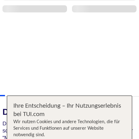
Ihre Entscheidung – Ihr Nutzungserlebnis
Das erwartet Sie
bei TUI.com
Wir nutzen Cookies und andere Technologien, die für
Das Hotel ist idealer Ausgangspunkt, um diese
Services und Funktionen auf unserer Website
schöne
Hansestadt
– auch
"Tor zum Norden"
oder
notwendig sind.
"Mutter der Hanse" genannt – mit ihren vielen