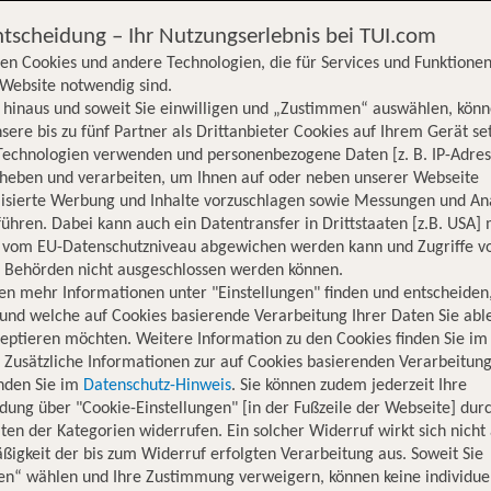
ntscheidung – Ihr Nutzungserlebnis bei TUI.com
en Cookies und andere Technologien, die für Services und Funktionen
Website notwendig sind.
hinaus und soweit Sie einwilligen und „Zustimmen“ auswählen, könn
sere bis zu fünf Partner als Drittanbieter Cookies auf Ihrem Gerät se
Technologien verwenden und personenbezogene Daten [z. B. IP-Adres
rheben und verarbeiten, um Ihnen auf oder neben unserer Webseite
lisierte Werbung und Inhalte vorzuschlagen sowie Messungen und An
ühren. Dabei kann auch ein Datentransfer in Drittstaaten [z.B. USA]
o vom EU-Datenschutzniveau abgewichen werden kann und Zugriffe v
n Behörden nicht ausgeschlossen werden können.
en mehr Informationen unter "Einstellungen" finden und entscheiden
und welche auf Cookies basierende Verarbeitung Ihrer Daten Sie ab
eptieren möchten. Weitere Information zu den Cookies finden Sie im
. Zusätzliche Informationen zur auf Cookies basierenden Verarbeitung
inden Sie im
Datenschutz-Hinweis
. Sie können zudem jederzeit Ihre
dung über "Cookie-Einstellungen" [in der Fußzeile der Webseite] dur
ten der Kategorien widerrufen. Ein solcher Widerruf wirkt sich nicht 
igkeit der bis zum Widerruf erfolgten Verarbeitung aus. Soweit Sie
Hotelinformationen
Lage
Bewertungen
en“ wählen und Ihre Zustimmung verweigern, können keine individue