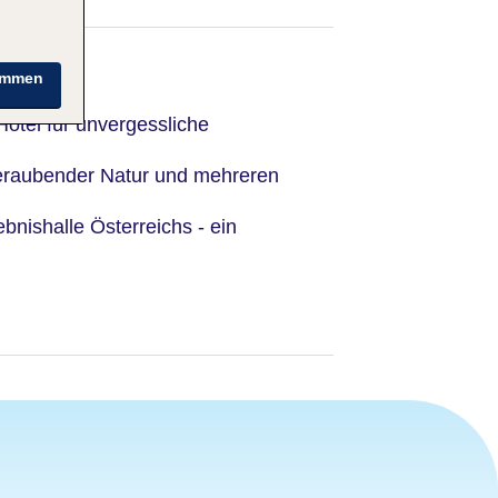
immen
Hotel für unvergessliche
raubender Natur und mehreren
bnishalle Österreichs - ein