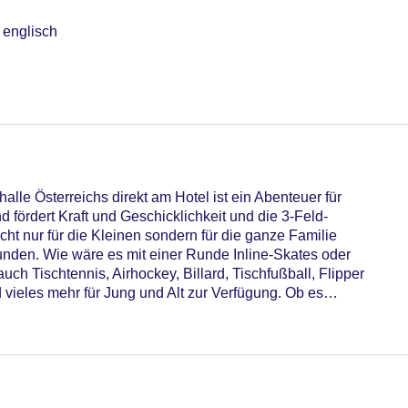
 englisch
door, Thermalwasser, beheizbar, mit Außenbecken, Liegen: ohne
 Gebühr
utdoor, Süßwasser, beheizbar
r, Outdoor, Süßwasser, beheizbar, im Wellnessbereich, Liegen
alle Österreichs direkt am Hotel ist ein Abenteuer für
chirme: ohne Gebühr
 fördert Kraft und Geschicklichkeit und die 3-Feld-
cht nur für die Kleinen sondern für die ganze Familie
otel (Anlage): ohne Gebühr
tunden. Wie wäre es mit einer Runde Inline-Skates oder
uch Tischtennis, Airhockey, Billard, Tischfußball, Flipper
sterCard, EC Karte/Maestro
 vieles mehr für Jung und Alt zur Verfügung. Ob es
, pro Tag ca. 25 EUR, Anfrage & Reservierung notwendig
t jeder eine spannende oder lustige Beschäftigung.
 Verfügbarkeit), unbewacht: ohne Gebühr, Garage: gegen Gebüh
r: 42