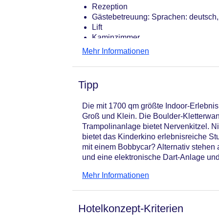
Rezeption
Gästebetreuung: Sprachen: deutsch,
Lift
Kaminzimmer
Gartenanlage, Sonnenterrasse
Mehr Informationen
Pools: 3
Pool „Indoor-Pool“: ohne Gebühr, In
ohne Gebühr, Sonnenschirme: ohne
Tipp
Pool „Plauderpool“: ohne Gebühr, O
Relaxpool „Klassikpool“: ohne Gebüh
Die mit 1700 qm größte Indoor-Erlebnish
Liegestühle: ohne Gebühr, Sonnens
Groß und Klein. Die Boulder-Kletterwand
Badetücher: ohne Gebühr
Trampolinanlage bietet Nervenkitzel. Ni
Internet: WLAN/WiFi, im gesamten H
bietet das Kinderkino erlebnisreiche S
Gepäckservice
mit einem Bobbycar? Alternativ stehen a
Zahlungsarten: TUI Card / VISA, Ma
und eine elektronische Dart-Anlage und
Haustier: Hund erlaubt: Barzahlung
draußen regnet oder schneit, hier finde
Parkmöglichkeiten: Parkplatz (nach
Mehr Informationen
Gebäudeanzahl: 1, Etagen: 3, Zimme
Landeskategorie: 4 Sterne
Hotelkonzept-Kriterien