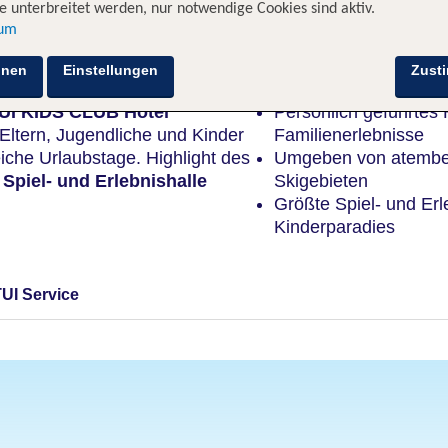
 unterbreitet werden, nur notwendige Cookies sind aktiv.
sum
Highlights
hnen
Einstellungen
Zust
TUI KIDS CLUB Hotel
Persönlich geführtes 
Eltern, Jugendliche und Kinder
Familienerlebnisse
che Urlaubstage. Highlight des
Umgeben von atembe
Spiel- und Erlebnishalle
Skigebieten
Größte Spiel- und Erle
Kinderparadies
TUI Service