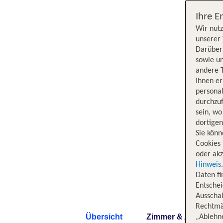
Ihre E
Wir nutz
unserer 
Darüber 
sowie un
andere 
Ihnen e
persona
durchzuf
sein, w
dortige
Sie könn
Cookies 
oder akz
Hinweis
Daten f
Entschei
Ausschal
Rechtmäß
Übersicht
Zimmer & Angebote
„Ablehn