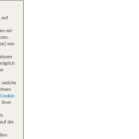
 auf
en wir
tzen,
se] von
alysen
 möglich
on
, welche
lehnen
Cookie-
 Ihrer
ch
auf die
llen