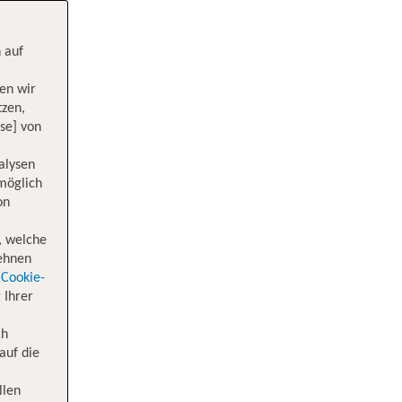
 auf
en wir
tzen,
se] von
alysen
 möglich
on
, welche
lehnen
Cookie-
 Ihrer
ch
auf die
llen