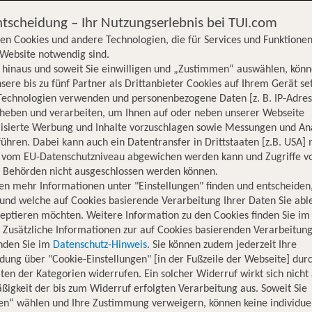
ntscheidung – Ihr Nutzungserlebnis bei TUI.com
en Cookies und andere Technologien, die für Services und Funktionen
Website notwendig sind.
hinaus und soweit Sie einwilligen und „Zustimmen“ auswählen, könn
sere bis zu fünf Partner als Drittanbieter Cookies auf Ihrem Gerät se
Technologien verwenden und personenbezogene Daten [z. B. IP-Adres
rheben und verarbeiten, um Ihnen auf oder neben unserer Webseite
lisierte Werbung und Inhalte vorzuschlagen sowie Messungen und An
ühren. Dabei kann auch ein Datentransfer in Drittstaaten [z.B. USA]
o vom EU-Datenschutzniveau abgewichen werden kann und Zugriffe v
n Behörden nicht ausgeschlossen werden können.
en mehr Informationen unter "Einstellungen" finden und entscheiden
und welche auf Cookies basierende Verarbeitung Ihrer Daten Sie ab
eptieren möchten. Weitere Information zu den Cookies finden Sie im
. Zusätzliche Informationen zur auf Cookies basierenden Verarbeitung
inden Sie im
Datenschutz-Hinweis
. Sie können zudem jederzeit Ihre
dung über "Cookie-Einstellungen" [in der Fußzeile der Webseite] dur
ten der Kategorien widerrufen. Ein solcher Widerruf wirkt sich nicht 
igkeit der bis zum Widerruf erfolgten Verarbeitung aus. Soweit Sie
Hotelinformationen
Lage
Bewertungen
en“ wählen und Ihre Zustimmung verweigern, können keine individue