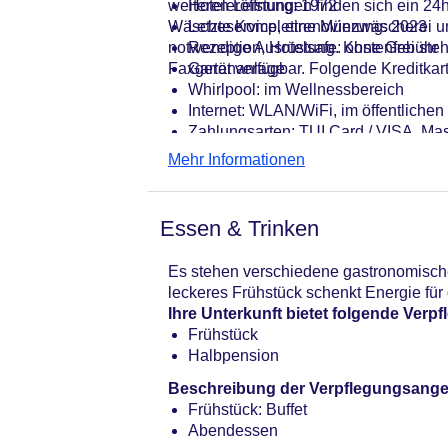
weiteren Leistungen finden sich ein 24h
Hoteleröffnung: 1972
Wäscheservice, eine Münzwäscherei und
Letzte Komplettrenovierung: 2023
notwendige Ausrüstung. Kostenfrei steht
Rezeption, Hotelsafe: ohne Gebühr
Faxgerät verfügbar. Folgende Kreditkar
Gartenanlage
Whirlpool: im Wellnessbereich
Internet: WLAN/WiFi, im öffentliche
Zahlungsarten: TUI Card / VISA, Ma
Parkmöglichkeiten: Parkplatz (nach
Mehr Informationen
Tagungseinrichtungen: Konferenzrä
Etagen: 9, Zimmer: 238
Landeskategorie: 4 Sterne
Essen & Trinken
Es stehen verschiedene gastronomische 
leckeres Frühstück schenkt Energie für
Ihre Unterkunft bietet folgende Ver
Frühstück
Halbpension
Beschreibung der Verpflegungsange
Frühstück: Buffet
Abendessen