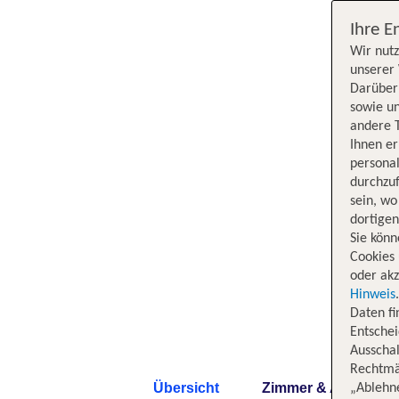
Ihre E
Wir nutz
unserer 
Darüber 
sowie un
andere 
Ihnen e
persona
durchzuf
sein, w
dortige
Sie könn
Cookies 
oder akz
Hinweis
Daten f
Entschei
Ausschal
Rechtmäß
Übersicht
Zimmer & Angebote
„Ablehn