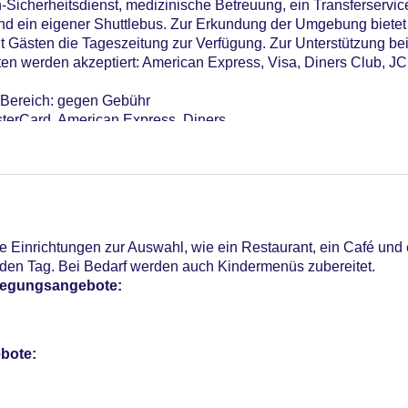
-Sicherheitsdienst, medizinische Betreuung, ein Transferservic
 ein eigener Shuttlebus. Zur Erkundung der Umgebung bietet 
 Gästen die Tageszeitung zur Verfügung. Zur Unterstützung bei 
ten werden akzeptiert: American Express, Visa, Diners Club, J
n Bereich: gegen Gebühr
sterCard, American Express, Diners
 Verfügbarkeit), unbewacht: gegen Gebühr
ume: 1
Einrichtungen zur Auswahl, wie ein Restaurant, ein Café und 
 den Tag. Bei Bedarf werden auch Kindermenüs zubereitet.
pflegungsangebote:
bote: