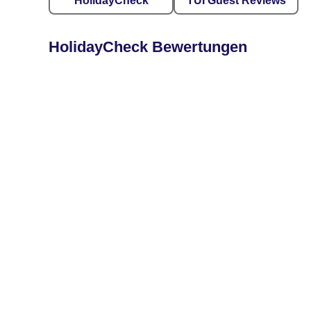
HolidayCheck
TUI Guest Reviews
HolidayCheck Bewertungen