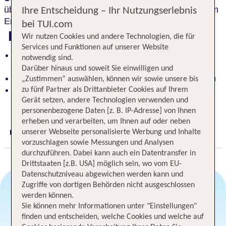
überzeugen. Die
neue Wellnesslandschaft
lädt zum
Ihre Entscheidung – Ihr Nutzungserlebnis
Entspannen und Verwöhnen ein.
bei TUI.com
Highlights
Wir nutzen Cookies und andere Technologien, die für
Services und Funktionen auf unserer Website
Tradition trifft Moderne: Ein Hotel voller Charme
notwendig sind.
und zeitlosem Flair
Darüber hinaus und soweit Sie einwilligen und
Wellnesslandschaft zum Träumen und Verwöhnen
„Zustimmen“ auswählen, können wir sowie unsere bis
Naturidylle am Stadtrand: Exklusive Lage mit
zu fünf Partner als Drittanbieter Cookies auf Ihrem
grünen Oasen und Golfplätzen
Gerät setzen, andere Technologien verwenden und
personenbezogene Daten [z. B. IP-Adresse] von Ihnen
erheben und verarbeiten, um Ihnen auf oder neben
unserer Webseite personalisierte Werbung und Inhalte
Digitaler und telefonischer 24/7 TUI Service
vorzuschlagen sowie Messungen und Analysen
durchzuführen. Dabei kann auch ein Datentransfer in
Drittstaaten [z.B. USA] möglich sein, wo vom EU-
Datenschutzniveau abgewichen werden kann und
Zugriffe von dortigen Behörden nicht ausgeschlossen
werden können.
Angebotsauswahl
Sie können mehr Informationen unter "Einstellungen"
finden und entscheiden, welche Cookies und welche auf