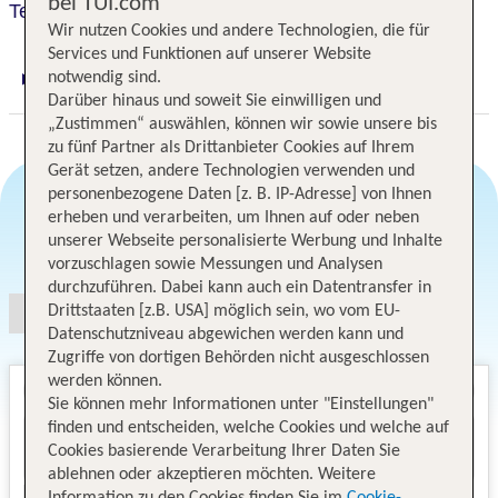
bei TUI.com
Tenaya Lodge at Yosemite
Wir nutzen Cookies und andere Technologien, die für
Services und Funktionen auf unserer Website
notwendig sind.
Digitaler und telefonischer 24/7 TUI Service
Darüber hinaus und soweit Sie einwilligen und
„Zustimmen“ auswählen, können wir sowie unsere bis
zu fünf Partner als Drittanbieter Cookies auf Ihrem
Gerät setzen, andere Technologien verwenden und
personenbezogene Daten [z. B. IP-Adresse] von Ihnen
erheben und verarbeiten, um Ihnen auf oder neben
unserer Webseite personalisierte Werbung und Inhalte
Angebotsauswahl
vorzuschlagen sowie Messungen und Analysen
durchzuführen. Dabei kann auch ein Datentransfer in
Drittstaaten [z.B. USA] möglich sein, wo vom EU-
Datenschutzniveau abgewichen werden kann und
Zugriffe von dortigen Behörden nicht ausgeschlossen
werden können.
Sie können mehr Informationen unter "Einstellungen"
finden und entscheiden, welche Cookies und welche auf
Cookies basierende Verarbeitung Ihrer Daten Sie
ablehnen oder akzeptieren möchten. Weitere
Information zu den Cookies finden Sie im
Cookie-