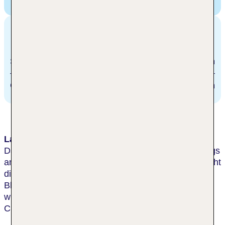
Avenue, Colorado Springs, USA
Entfernungen
Stadtzentrum/Ortszentrum
320 m
Golfplatz
5.0 km
Lage & Umgebung
Das Hotel befindet sich im CBD von Colorado Springs
an der South Cascade Avenue, von wo aus man leicht
die Interstate 25 und den Highway 24 erreicht. Einen
Block weiter östlich verläuft die Tejon Street, eine
wichtige Geschäftsstraße, an der alle Restaurants,
Clubs und Läden liegen.