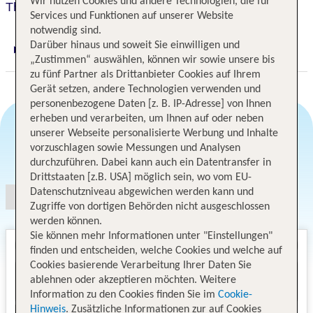
Wir nutzen Cookies und andere Technologien, die für
The Antlers, A Wyndham Hotel
Services und Funktionen auf unserer Website
notwendig sind.
Darüber hinaus und soweit Sie einwilligen und
Digitaler und telefonischer 24/7 TUI Service
„Zustimmen“ auswählen, können wir sowie unsere bis
zu fünf Partner als Drittanbieter Cookies auf Ihrem
Gerät setzen, andere Technologien verwenden und
personenbezogene Daten [z. B. IP-Adresse] von Ihnen
erheben und verarbeiten, um Ihnen auf oder neben
unserer Webseite personalisierte Werbung und Inhalte
vorzuschlagen sowie Messungen und Analysen
Angebotsauswahl
durchzuführen. Dabei kann auch ein Datentransfer in
Drittstaaten [z.B. USA] möglich sein, wo vom EU-
Datenschutzniveau abgewichen werden kann und
Zugriffe von dortigen Behörden nicht ausgeschlossen
werden können.
Sie können mehr Informationen unter "Einstellungen"
finden und entscheiden, welche Cookies und welche auf
Cookies basierende Verarbeitung Ihrer Daten Sie
ablehnen oder akzeptieren möchten. Weitere
Information zu den Cookies finden Sie im
Cookie-
Hinweis
. Zusätzliche Informationen zur auf Cookies