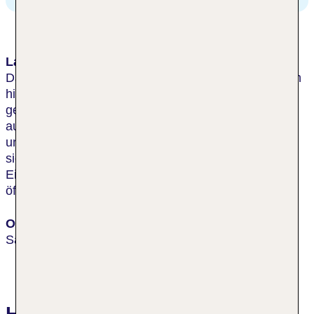
Lage & Umgebung
Das außergewöhnliche, neue Luxushotel ist in einem
historischen Gebäude am Fisherman's Wharf
gelegen. Es befindet sich über der Hyde Street mit
ausgezeichnetem Blick auf die Golden Gate Bridge
und Alcatraz. In unmittelbarer Umgebung befinden
sich diverse Bars, Restaurants,
Einkaufsmöglichkeiten und eine Haltestelle der
öffentlichen Verkehrsmittel.
Ort
San Francisco
Hotelbewertungen The