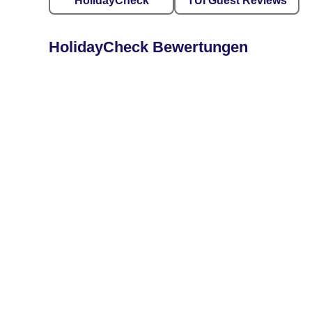
HolidayCheck
TUI Guest Reviews
HolidayCheck Bewertungen