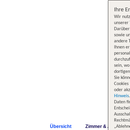
Ihre E
Wir nutz
unserer 
Darüber 
sowie un
andere 
Ihnen e
persona
durchzuf
sein, w
dortige
Sie könn
Cookies 
oder akz
Hinweis
Daten f
Entschei
Ausschal
Rechtmäß
Übersicht
Zimmer & Angebote
„Ablehn