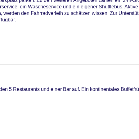
rkplatz parken. Zu den weiteren Angeboten zählen ein 24h-Sich
service, ein Wäscheservice und ein eigener Shuttlebus. Aktive
werden den Fahrradverleih zu schätzen wissen. Zur Unterstüt
rfügbar.
en 5 Restaurants und einer Bar auf. Ein kontinentales Buffetfrü
iners Club, Mastercard, Visa