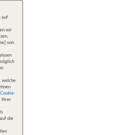
 auf
en wir
tzen,
se] von
alysen
 möglich
on
, welche
lehnen
Cookie-
 Ihrer
ch
auf die
llen