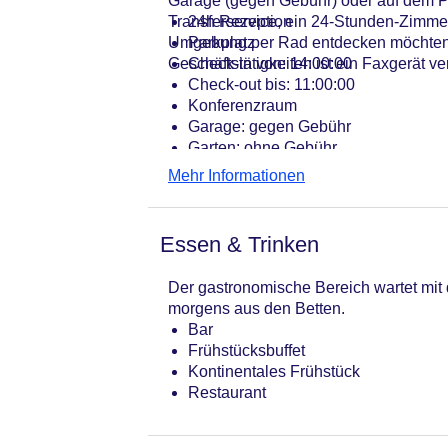
Garage (gegen Gebühr) oder auf dem Pa
Transferservice, ein 24-Stunden-Zimmer
24h Rezeption
Umgebung per Rad entdecken möchten, 
Parkplatz
Geschäftstätigkeiten ist ein Faxgerät ve
Check-in von: 14:00:00
Check-out bis: 11:00:00
Konferenzraum
Garage: gegen Gebühr
Garten: ohne Gebühr
Hotelsafe
Mehr Informationen
WLAN/WiFi im Hotel
Lift
Anzahl der Aufzüge: 1
Essen & Trinken
Zimmerservice
Gesamtanzahl der Zimmer: 28
Der gastronomische Bereich wartet mit d
Zahlungsarten: American Express, D
morgens aus den Betten.
Landeskategorie: 2 Sterne
Bar
Frühstücksbuffet
Kontinentales Frühstück
Restaurant