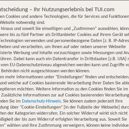
ntscheidung – Ihr Nutzungserlebnis bei TUI.com
en Cookies und andere Technologien, die für Services und Funktionen
Website notwendig sind.
hinaus und soweit Sie einwilligen und „Zustimmen“ auswählen, könn
sere bis zu fünf Partner als Drittanbieter Cookies auf Ihrem Gerät se
Technologien verwenden und personenbezogene Daten [z. B. IP-Adres
rheben und verarbeiten, um Ihnen auf oder neben unserer Webseite
lisierte Werbung und Inhalte vorzuschlagen sowie Messungen und An
ühren. Dabei kann auch ein Datentransfer in Drittstaaten [z.B. USA]
o vom EU-Datenschutzniveau abgewichen werden kann und Zugriffe v
n Behörden nicht ausgeschlossen werden können.
en mehr Informationen unter "Einstellungen" finden und entscheiden
und welche auf Cookies basierende Verarbeitung Ihrer Daten Sie ab
eptieren möchten. Weitere Information zu den Cookies finden Sie im
. Zusätzliche Informationen zur auf Cookies basierenden Verarbeitung
inden Sie im
Datenschutz-Hinweis
. Sie können zudem jederzeit Ihre
dung über "Cookie-Einstellungen" [in der Fußzeile der Webseite] dur
ten der Kategorien widerrufen. Ein solcher Widerruf wirkt sich nicht 
igkeit der bis zum Widerruf erfolgten Verarbeitung aus. Soweit Sie
Hotelinformationen
Lage
Bewertungen
en“ wählen und Ihre Zustimmung verweigern, können keine individue