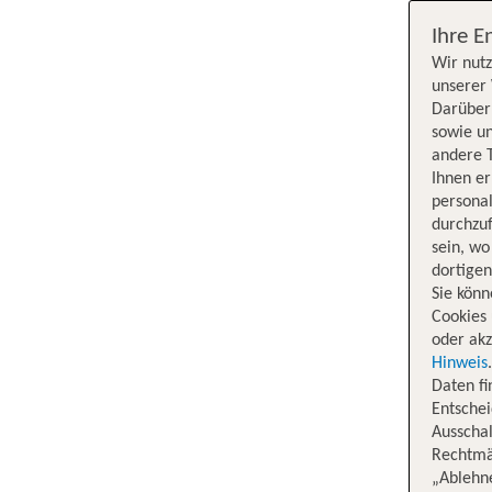
Ihre E
Wir nutz
unserer 
Darüber 
sowie un
andere 
Ihnen e
persona
durchzuf
sein, w
dortige
Sie könn
Cookies 
oder akz
Hinweis
Daten f
Entschei
Ausschal
Rechtmäß
„Ablehn