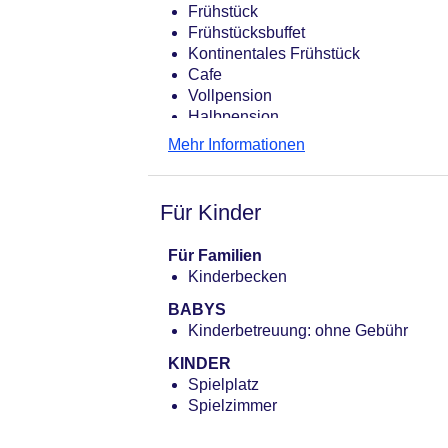
Frühstück
Pools:Kinderbecken, Indoor Pool, O
Frühstücksbuffet
Zahlungsarten: American Express, D
Kontinentales Frühstück
Landeskategorie: 5 Sterne
Cafe
Vollpension
Halbpension
Restaurant
Mehr Informationen
Für Kinder
Für Familien
Kinderbecken
BABYS
Kinderbetreuung: ohne Gebühr
KINDER
Spielplatz
Spielzimmer