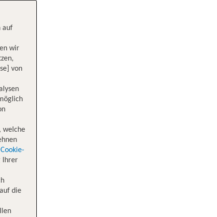
 auf
en wir
tzen,
se] von
alysen
 möglich
on
, welche
lehnen
Cookie-
 Ihrer
ch
auf die
llen