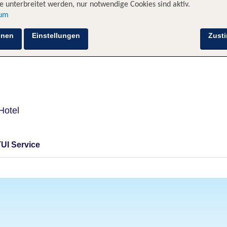
 unterbreitet werden, nur notwendige Cookies sind aktiv.
sum
Hotelinformationen
Lage
Bewertungen
hnen
Einstellungen
Zust
Hotel
TUI Service