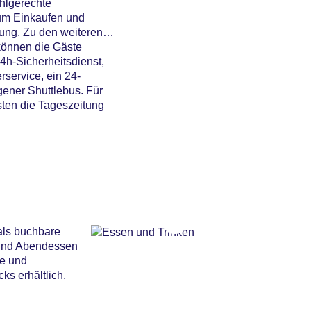
hlgerechte
um Einkaufen und
ung. Zu den weiteren
 können die Gäste
4h-Sicherheitsdienst,
rservice, ein 24-
gener Shuttlebus. Für
ästen die Tageszeitung
als buchbare
n und Abendessen
te und
s erhältlich.