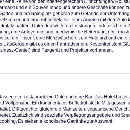
er eine Reihe von behindertengerechten Einrichtungen. Rollstu
permarkt und ein Souvenirshop und andere Geschäfte können z
arten und ein Spielplatz gehören zum Gelände der Unterbring
ielzimmer und eine Bibliothek. Bei einer Anreise mit dem Auto
rkplatz parken. Unter den weiteren Leistungen finden sich ein 2
uung, eine Autovermietung, medizinische Betreuung, ein Transfe
ce, ein Friseur, eine Münzwäscherei, ein Hotelarzt und ein ei
eit, außerdem gibt es einen Fahrradverleih. Kostenfrei steht G
siness-Center) sind Faxgerät und Projektor vorhanden.
ssen ein Restaurant, ein Café und eine Bar. Das Hotel bietet 
d Vollpension. Ein kontinentales Buffetfrühstück, Mittagesse
ltet. Diätgerichte, glutenfreie Mahlzeiten, vegetarische Gerich
tet. Zusätzlich sind spezielle Verpflegungsangebote und Snack
wcooking. Es stehen alkoholische Getränke zur Auswahl.