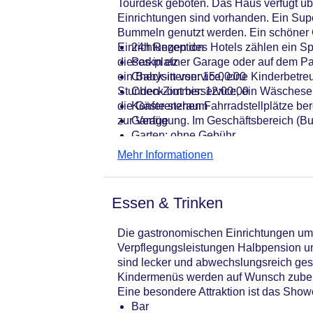
Tourdesk geboten. Das Haus verfügt üb
Einrichtungen sind vorhanden. Ein Su
Bummeln genutzt werden. Ein schöner G
Einrichtungen des Hotels zählen ein Sp
24h Rezeption
dieses in einer Garage oder auf dem Pa
Parkplatz
ein Babysitterservice, eine Kinderbetre
Check-in von: 15:00:00
Stunden-Zimmerservice, ein Wäscheservi
Check-out bis: 12:00:00
die Gäste stehen Fahrradstellplätze ber
Konferenzraum
zur Verfügung. Im Geschäftsbereich (Bu
Garage
Garten: ohne Gebühr
Hoteleröffnung: 2012
Mehr Informationen
Hotelsafe
WLAN/WiFi im Hotel
Lift
Essen & Trinken
Minimarkt
Anzahl der Konferenzräume: 1
Die gastronomischen Einrichtungen umfa
Anzahl der Aufzüge: 1
Verpflegungsleistungen Halbpension un
Haustiere
sind lecker und abwechslungsreich gesta
Zimmerservice
Kindermenüs werden auf Wunsch zuberei
Sonnenterrasse
Eine besondere Attraktion ist das Sho
Gesamtanzahl der Stockwerke: 12
Bar
Gesamtanzahl der Zimmer: 292