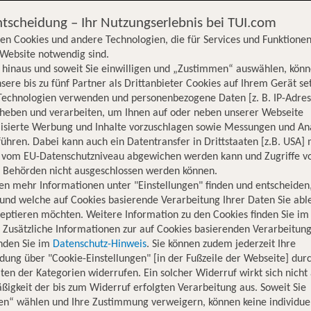
ntscheidung – Ihr Nutzungserlebnis bei TUI.com
en Cookies und andere Technologien, die für Services und Funktionen
Website notwendig sind.
hinaus und soweit Sie einwilligen und „Zustimmen“ auswählen, könn
sere bis zu fünf Partner als Drittanbieter Cookies auf Ihrem Gerät se
Technologien verwenden und personenbezogene Daten [z. B. IP-Adres
rheben und verarbeiten, um Ihnen auf oder neben unserer Webseite
lisierte Werbung und Inhalte vorzuschlagen sowie Messungen und An
ühren. Dabei kann auch ein Datentransfer in Drittstaaten [z.B. USA]
o vom EU-Datenschutzniveau abgewichen werden kann und Zugriffe v
n Behörden nicht ausgeschlossen werden können.
en mehr Informationen unter "Einstellungen" finden und entscheiden
und welche auf Cookies basierende Verarbeitung Ihrer Daten Sie ab
eptieren möchten. Weitere Information zu den Cookies finden Sie im
. Zusätzliche Informationen zur auf Cookies basierenden Verarbeitung
inden Sie im
Datenschutz-Hinweis
. Sie können zudem jederzeit Ihre
dung über "Cookie-Einstellungen" [in der Fußzeile der Webseite] dur
ten der Kategorien widerrufen. Ein solcher Widerruf wirkt sich nicht 
igkeit der bis zum Widerruf erfolgten Verarbeitung aus. Soweit Sie
Hotelinformationen
Lage
Bewertungen
en“ wählen und Ihre Zustimmung verweigern, können keine individue