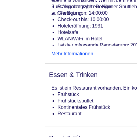
ebenfalls vorhanden. Wer mit dem Fahr
Zum Angebot zählt ein eigener Shuttlebu
Parkplatz: gegen Gebühr
zur Verfügung.
Check-in von: 14:00:00
Check-out bis: 10:00:00
Hoteleröffnung: 1931
Hotelsafe
WLAN/WiFi im Hotel
Letzte umfassende Renovierung: 20
Lift
Mehr Informationen
Anzahl der Aufzüge: 2
Gesamtanzahl der Stockwerke: 11
Gesamtanzahl der Zimmer: 45
Essen & Trinken
Zahlungsarten: American Express, M
Landeskategorie: 4 Sterne
Es ist ein Restaurant vorhanden. Ein kon
Frühstück
Frühstücksbuffet
Kontinentales Frühstück
Restaurant