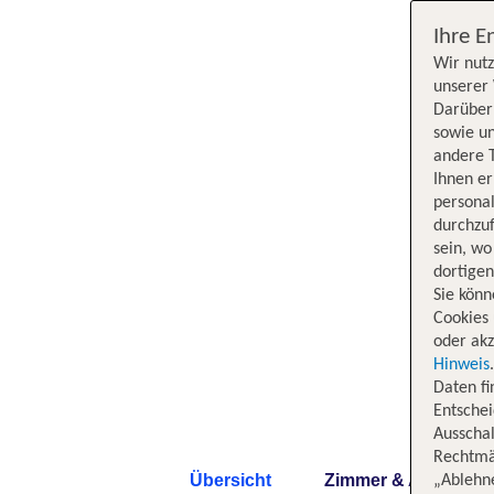
Ihre E
Wir nutz
unserer 
Darüber 
sowie un
andere 
Ihnen e
persona
durchzuf
sein, w
dortige
Sie könn
Cookies 
oder akz
Hinweis
Daten f
Entschei
Ausschal
Rechtmäß
Übersicht
Zimmer & Angebote
„Ablehn