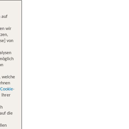
 auf
en wir
tzen,
se] von
alysen
 möglich
on
, welche
lehnen
Cookie-
 Ihrer
ch
auf die
llen