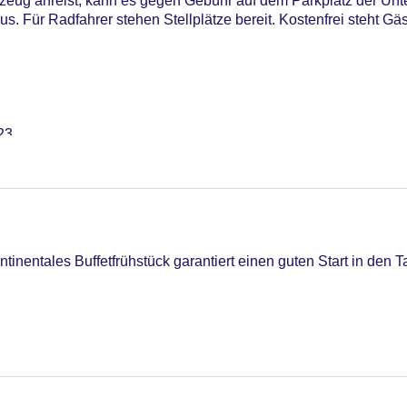
zeug anreist, kann es gegen Gebühr auf dem Parkplatz der Unte
s. Für Radfahrer stehen Stellplätze bereit. Kostenfrei steht Gä
23
astercard, Visa
tinentales Buffetfrühstück garantiert einen guten Start in den T