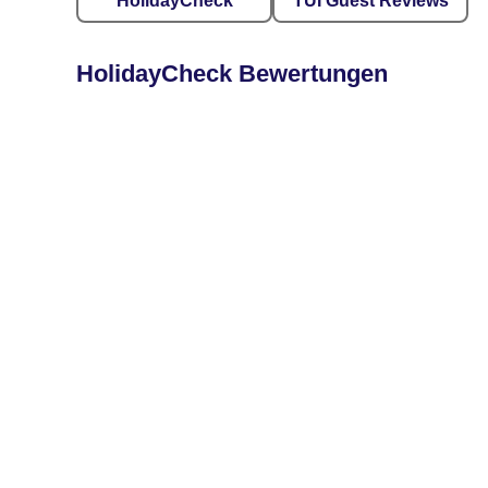
HolidayCheck
TUI Guest Reviews
HolidayCheck Bewertungen